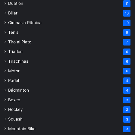
Duatlón
11
Billar
10
Gimnasia Rítmica
10
Tenis
9
Tiro al Plato
7
Triatlón
6
Tirachinas
6
Motor
6
Padel
4
Bádminton
4
Boxeo
3
Hockey
3
Squash
3
Mountain Bike
3