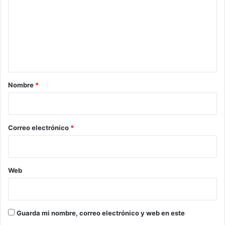
m
e
n
t
a
r
Nombre
*
i
o
*
Correo electrónico
*
Web
Guarda mi nombre, correo electrónico y web en este