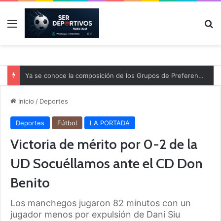
Menú
B
Ya se conoce la composición de los Grupos de Preferente y el calendario
Inicio
/
Deportes
Deportes
Fútbol
LA PORTADA
Victoria de mérito por 0-2 de la
UD Socuéllamos ante el CD Don
Benito
Los manchegos jugaron 82 minutos con un
jugador menos por expulsión de Dani Siu