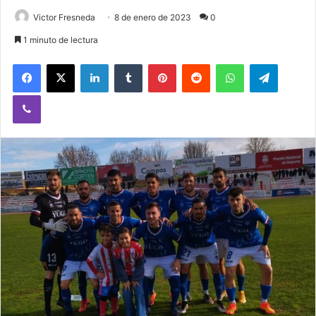
Victor Fresneda
8 de enero de 2023
0
1 minuto de lectura
Facebook
X
LinkedIn
Tumblr
Pinterest
Reddit
WhatsApp
Telegram
Viber