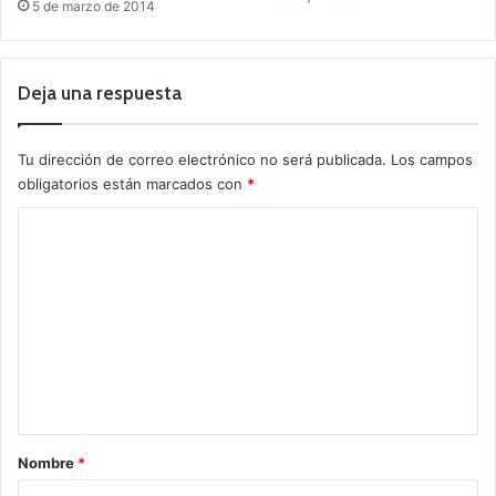
5 de marzo de 2014
Deja una respuesta
Tu dirección de correo electrónico no será publicada.
Los campos
obligatorios están marcados con
*
C
o
m
e
n
t
a
r
Nombre
*
i