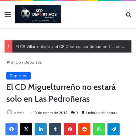
Menú
B
El CB Villarrobledo y el CB Criptana continúan perfilando sus plantillas
Inicio
/
Deportes
Deportes
El CD Miguelturreño no estará
solo en Las Pedroñeras
admin
10 de enero de 2018
0
1 minuto de lectura
Facebook
X
LinkedIn
Tumblr
Pinterest
Reddit
WhatsApp
Telegram