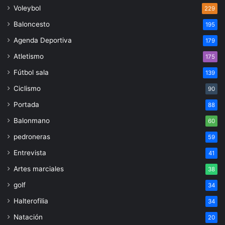
Voleybol
229
Baloncesto
195
Agenda Deportiva
179
Atletismo
175
Fútbol sala
139
Ciclismo
90
Portada
88
Balonmano
60
pedroneras
59
Entrevista
41
Artes marciales
38
golf
34
Halterofilia
34
Natación
20