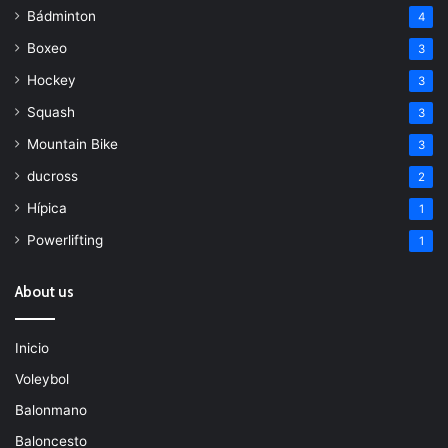
Bádminton
4
Boxeo
3
Hockey
3
Squash
3
Mountain Bike
3
ducross
2
Hípica
1
Powerlifting
1
About us
Inicio
Voleybol
Balonmano
Baloncesto