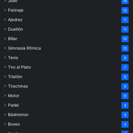
Judo
16
Patinaje
12
Ajedrez
11
Duatlón
11
Billar
10
Gimnasia Rítmica
10
Tenis
9
Tiro al Plato
7
Triatlón
6
Tirachinas
6
Motor
6
Padel
4
Bádminton
4
Boxeo
3