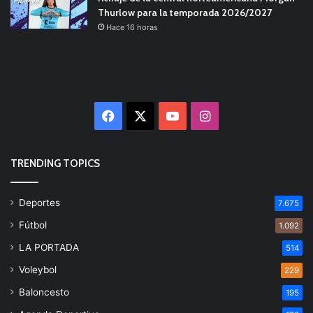
Thurlow para la temporada 2026/2027
Hace 16 horas
Facebook
X
YouTube
Instagram
TRENDING TOPICS
Deportes
7.675
Fútbol
1.092
LA PORTADA
514
Voleybol
229
Baloncesto
195