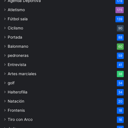
Agenda Deportiva
178
Atletismo
175
Fútbol sala
139
Ciclismo
90
Portada
88
Balonmano
60
pedroneras
59
Entrevista
41
Artes marciales
38
golf
34
Halterofilia
34
Natación
20
Frontenis
18
Tiro con Arco
16