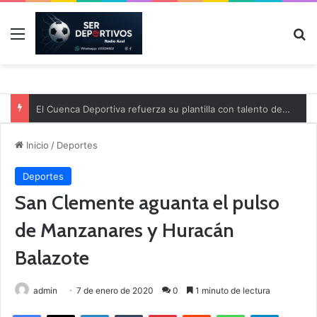
Menú
B
El Cuenca Deportiva refuerza su plantilla con talento de la comarca
Inicio
/
Deportes
Deportes
San Clemente aguanta el pulso
de Manzanares y Huracán
Balazote
admin
7 de enero de 2020
0
1 minuto de lectura
Facebook
X
LinkedIn
Tumblr
Pinterest
Reddit
WhatsApp
Telegram