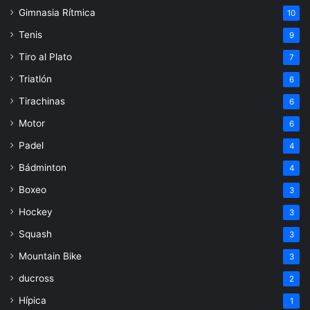
Gimnasia Rítmica
10
Tenis
9
Tiro al Plato
7
Triatlón
6
Tirachinas
6
Motor
6
Padel
4
Bádminton
4
Boxeo
3
Hockey
3
Squash
3
Mountain Bike
3
ducross
2
Hípica
1