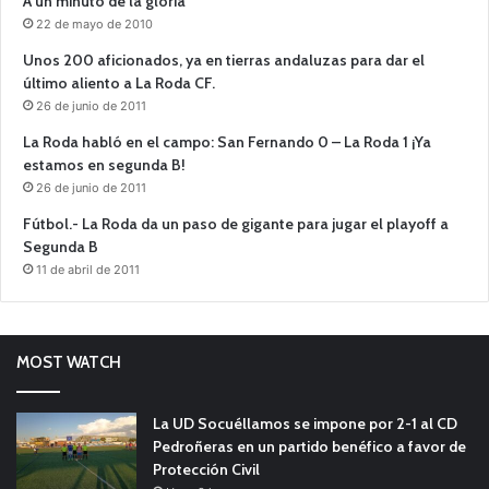
A un minuto de la gloria
22 de mayo de 2010
Unos 200 aficionados, ya en tierras andaluzas para dar el
último aliento a La Roda CF.
26 de junio de 2011
La Roda habló en el campo: San Fernando 0 – La Roda 1 ¡Ya
estamos en segunda B!
26 de junio de 2011
Fútbol.- La Roda da un paso de gigante para jugar el playoff a
Segunda B
11 de abril de 2011
MOST WATCH
La UD Socuéllamos se impone por 2-1 al CD
Pedroñeras en un partido benéfico a favor de
Protección Civil