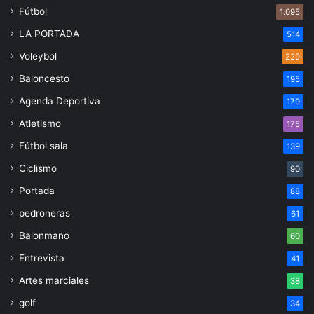
Fútbol
1.095
LA PORTADA
514
Voleybol
229
Baloncesto
195
Agenda Deportiva
179
Atletismo
175
Fútbol sala
139
Ciclismo
90
Portada
88
pedroneras
61
Balonmano
60
Entrevista
41
Artes marciales
38
golf
34