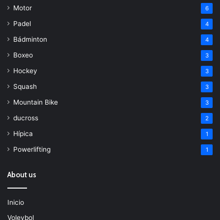
Motor
6
Padel
4
Bádminton
4
Boxeo
3
Hockey
3
Squash
3
Mountain Bike
3
ducross
2
Hípica
1
Powerlifting
1
About us
Inicio
Voleybol