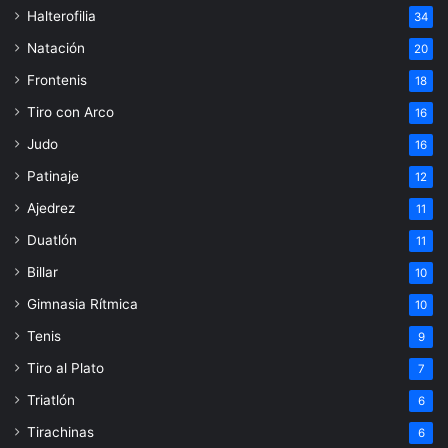
Halterofilia
34
Natación
20
Frontenis
18
Tiro con Arco
16
Judo
16
Patinaje
12
Ajedrez
11
Duatlón
11
Billar
10
Gimnasia Rítmica
10
Tenis
9
Tiro al Plato
7
Triatlón
6
Tirachinas
6