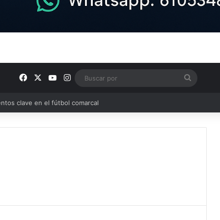
Facebook
X
YouTube
Instagram
Buscar
por
ntos clave en el fútbol comarcal