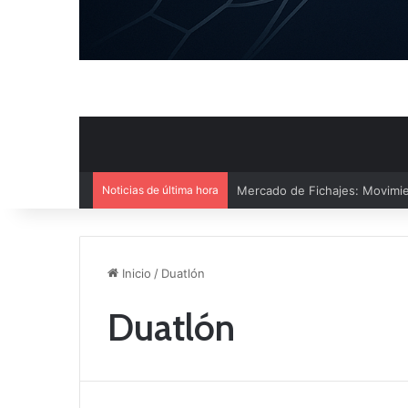
Noticias de última hora
Mercado de Fichajes: Movimie
Inicio
/
Duatlón
Duatlón