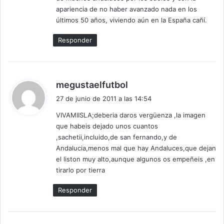
apariencia de no haber avanzado nada en los
últimos 50 años, viviendo aún en la España cañí.
Responder
d
megustaelfutbol
i
27 de junio de 2011 a las 14:54
c
VIVAMIISLA;deberia daros vergüenza ,la imagen
e
que habeis dejado unos cuantos
:
,sachetii,incluido,de san fernando,y de
Andalucia,menos mal que hay Andaluces,que dejan
el liston muy alto,aunque algunos os empeñeis ,en
tirarlo por tierra
Responder