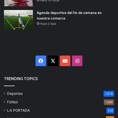
Hace 15 horas
Agenda deportiva del fin de semana en
nuestra comarca
Hace 2 días
Facebook
X
YouTube
Instagram
TRENDING TOPICS
Deportes
7.679
Fútbol
1.095
LA PORTADA
514