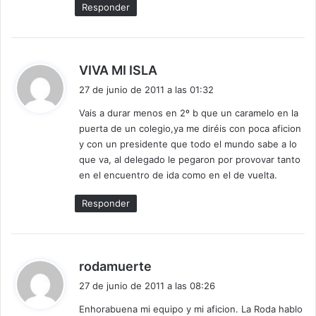
Responder
d
VIVA MI ISLA
i
27 de junio de 2011 a las 01:32
c
Vais a durar menos en 2º b que un caramelo en la
e
puerta de un colegio,ya me diréis con poca aficion
:
y con un presidente que todo el mundo sabe a lo
que va, al delegado le pegaron por provovar tanto
en el encuentro de ida como en el de vuelta.
Responder
d
rodamuerte
i
27 de junio de 2011 a las 08:26
c
Enhorabuena mi equipo y mi aficion. La Roda hablo
e