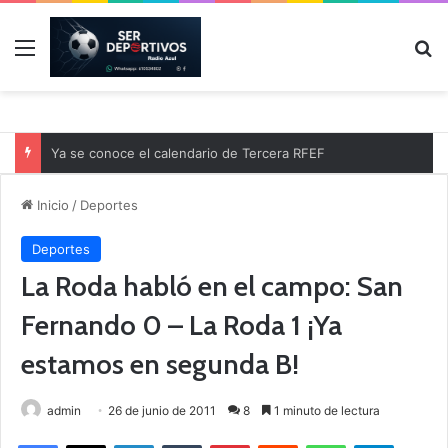
Menú
B
Ya se conoce el calendario de Tercera RFEF
Inicio
/
Deportes
Deportes
La Roda habló en el campo: San
Fernando 0 – La Roda 1 ¡Ya
estamos en segunda B!
admin
26 de junio de 2011
8
1 minuto de lectura
Facebook
X
LinkedIn
Tumblr
Pinterest
Reddit
WhatsApp
Telegram