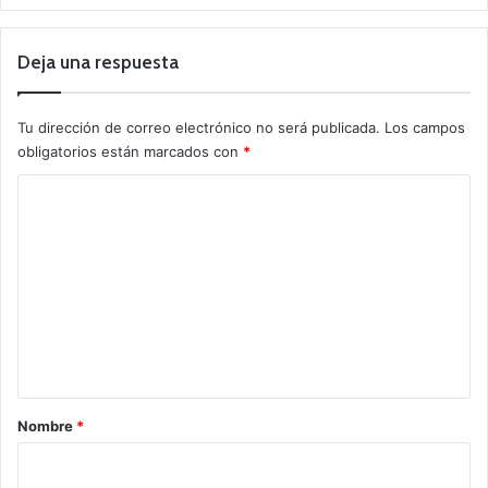
Deja una respuesta
Tu dirección de correo electrónico no será publicada.
Los campos
obligatorios están marcados con
*
C
o
m
e
n
t
a
r
Nombre
*
i
o