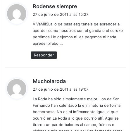
d
Rodense siempre
i
27 de junio de 2011 a las 15:27
c
VIVaMIISLa lo qe pasa esq teneis qe aprender a
e
aperder como nosotros con el gandia o el coruxo
:
perdimos i le dejemos ni les pegemos ni nada
apreder xfabor…
Responder
d
Mucholaroda
i
27 de junio de 2011 a las 19:07
c
La Roda ha sido simplemente mejor. Los de San
e
Fernando han calentado la eliminatoria de forma
:
bochornosa. No es ni infimamente igual lo que
ocurrió en La Roda a lo que ocurrió allí. Aquí se
tiraron un par de balones al campo, fuimos e
hicimos algún gesto a los del San fernando como