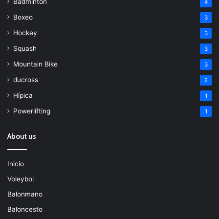
Bádminton
4
Boxeo
3
Hockey
3
Squash
3
Mountain Bike
3
ducross
2
Hípica
1
Powerlifting
1
About us
Inicio
Voleybol
Balonmano
Baloncesto