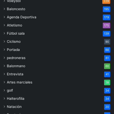
Voleybol
229
Baloncesto
195
Agenda Deportiva
179
Atletismo
175
Fútbol sala
139
Ciclismo
90
Portada
88
pedroneras
61
Balonmano
60
Entrevista
41
Artes marciales
38
golf
34
Halterofilia
34
Natación
20