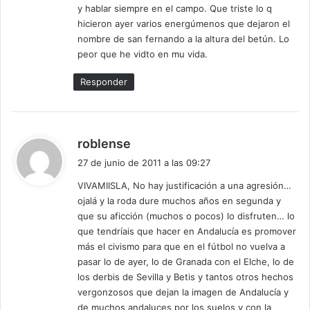
y hablar siempre en el campo. Que triste lo q
:
hicieron ayer varios energúmenos que dejaron el
nombre de san fernando a la altura del betún. Lo
peor que he vidto en mu vida.
Responder
d
roblense
i
27 de junio de 2011 a las 09:27
c
VIVAMIISLA, No hay justificación a una agresión…
e
ojalá y la roda dure muchos años en segunda y
:
que su aficción (muchos o pocos) lo disfruten… lo
que tendríais que hacer en Andalucía es promover
más el civismo para que en el fútbol no vuelva a
pasar lo de ayer, lo de Granada con el Elche, lo de
los derbis de Sevilla y Betis y tantos otros hechos
vergonzosos que dejan la imagen de Andalucía y
de muchos andaluces por los suelos y con la