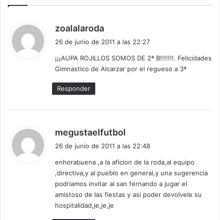
d
zoalalaroda
i
26 de junio de 2011 a las 22:27
c
¡¡¡AUPA ROJILLOS SOMOS DE 2ª B!!!!!!!. Felicidades
e
Gimnastico de Alcarzar por el regueso a 3ª
:
Responder
d
megustaelfutbol
i
26 de junio de 2011 a las 22:48
c
enhorabuena ,a la aficion de la roda,al equipo
e
,directiva,y al pueblo en general,y una sugerencia
:
podriamos invitar al san fernando a jugar el
amistoso de las fiestas y asi poder devolvele su
hospitalidad,je,je,je