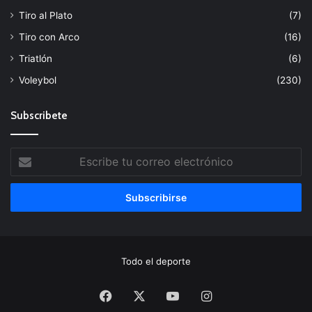
Tiro al Plato
(7)
Tiro con Arco
(16)
Triatlón
(6)
Voleybol
(230)
Subscribete
Escribe
tu
correo
electrónico
Todo el deporte
Facebook
X
YouTube
Instagram