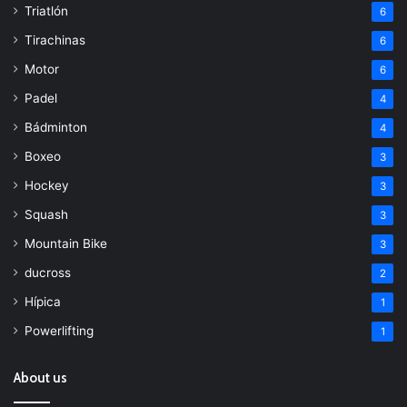
Triatlón
6
Tirachinas
6
Motor
6
Padel
4
Bádminton
4
Boxeo
3
Hockey
3
Squash
3
Mountain Bike
3
ducross
2
Hípica
1
Powerlifting
1
About us