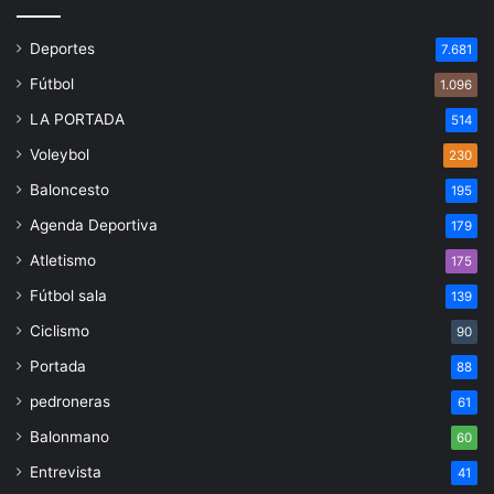
Deportes
7.681
Fútbol
1.096
LA PORTADA
514
Voleybol
230
Baloncesto
195
Agenda Deportiva
179
Atletismo
175
Fútbol sala
139
Ciclismo
90
Portada
88
pedroneras
61
Balonmano
60
Entrevista
41