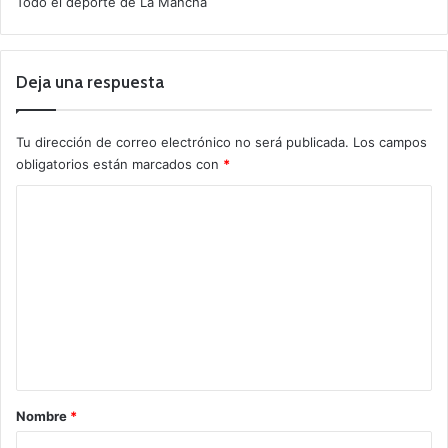
Todo el deporte de La Mancha
Deja una respuesta
Tu dirección de correo electrónico no será publicada.
Los campos
obligatorios están marcados con
*
C
o
m
e
n
t
a
r
Nombre
*
i