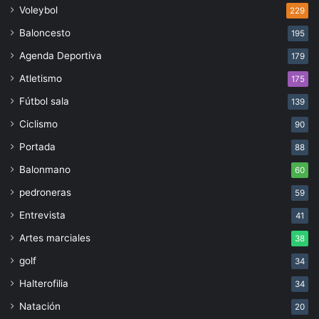
Voleybol
229
Baloncesto
195
Agenda Deportiva
179
Atletismo
175
Fútbol sala
139
Ciclismo
90
Portada
88
Balonmano
60
pedroneras
59
Entrevista
41
Artes marciales
38
golf
34
Halterofilia
34
Natación
20