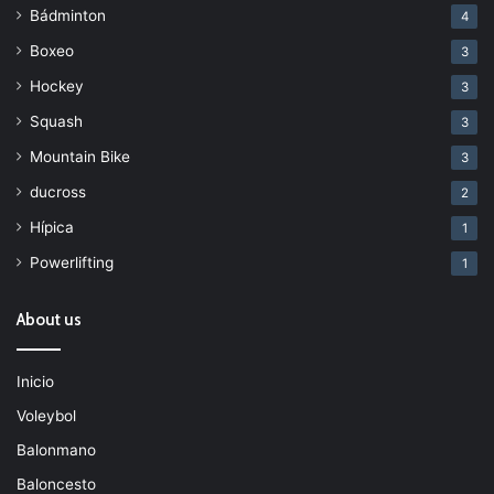
Bádminton
4
Boxeo
3
Hockey
3
Squash
3
Mountain Bike
3
ducross
2
Hípica
1
Powerlifting
1
About us
Inicio
Voleybol
Balonmano
Baloncesto