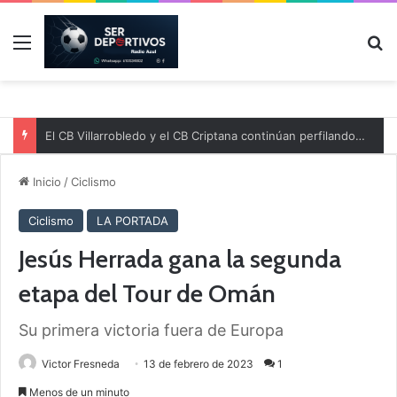
Menú
B
El CB Villarrobledo y el CB Criptana continúan perfilando sus plantillas
Inicio
/
Ciclismo
Ciclismo
LA PORTADA
Jesús Herrada gana la segunda
etapa del Tour de Omán
Su primera victoria fuera de Europa
Victor Fresneda
13 de febrero de 2023
1
Menos de un minuto