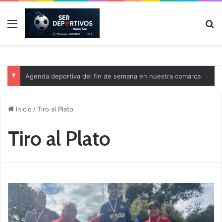
Menú
B
Agenda deportiva del fin de semana en nuestra comarca
Inicio
/
Tiro al Plato
Tiro al Plato