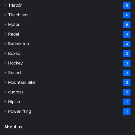
Triatlón
6
Tirachinas
6
Motor
6
Padel
4
Bádminton
4
Boxeo
3
Hockey
3
Squash
3
Mountain Bike
3
ducross
2
Hípica
1
Powerlifting
1
About us