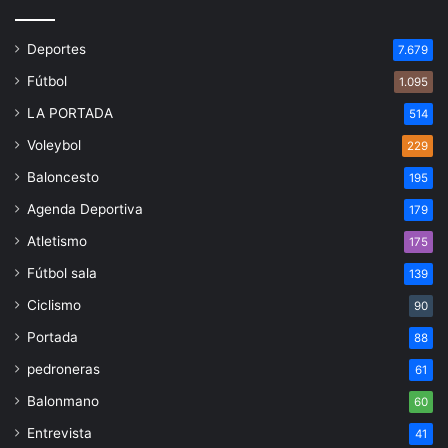
Deportes
7.679
Fútbol
1.095
LA PORTADA
514
Voleybol
229
Baloncesto
195
Agenda Deportiva
179
Atletismo
175
Fútbol sala
139
Ciclismo
90
Portada
88
pedroneras
61
Balonmano
60
Entrevista
41