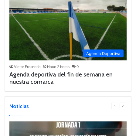
Agenda Deportiva
Victor Fresneda
Hace 2 horas
0
Agenda deportiva del fin de semana en
nuestra comarca
Noticias
Página
Página
anterior
siguien