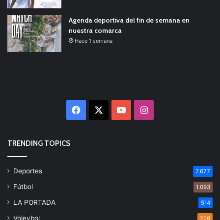
Agenda deportiva del fin de semana en
nuestra comarca
Hace 1 semana
Facebook
X
YouTube
Instagram
TRENDING TOPICS
Deportes
7.677
Fútbol
1.093
LA PORTADA
514
Voleybol
229