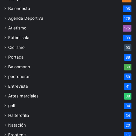
Baloncesto
195
Agenda Deportiva
179
Atletismo
175
Fútbol sala
139
Ciclismo
90
Portada
88
Balonmano
60
pedroneras
59
Entrevista
41
Artes marciales
38
golf
34
Halterofilia
34
Natación
20
Frontenis
18