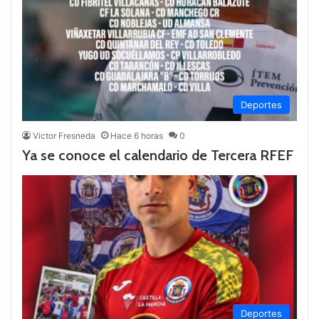
Deportes
Victor Fresneda
Hace 6 horas
0
Ya se conoce el calendario de Tercera RFEF
Deportes