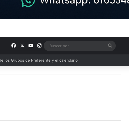
Facebook
X
YouTube
Instagram
Buscar
por
semana en nuestra comarca