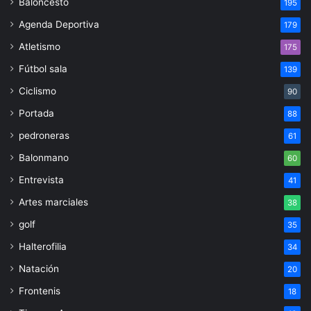
Baloncesto
195
Agenda Deportiva
179
Atletismo
175
Fútbol sala
139
Ciclismo
90
Portada
88
pedroneras
61
Balonmano
60
Entrevista
41
Artes marciales
38
golf
35
Halterofilia
34
Natación
20
Frontenis
18