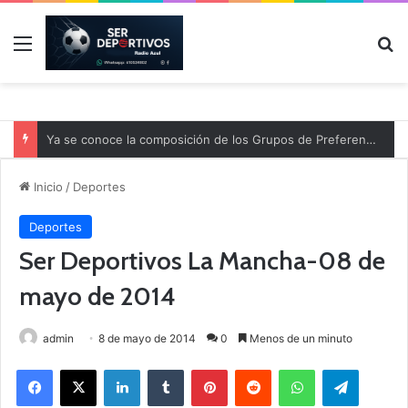
Menú
B
Ya se conoce la composición de los Grupos de Preferente y el calendario
Inicio
/
Deportes
Deportes
Ser Deportivos La Mancha-08 de
mayo de 2014
admin
8 de mayo de 2014
0
Menos de un minuto
Facebook
X
LinkedIn
Tumblr
Pinterest
Reddit
WhatsApp
Telegram