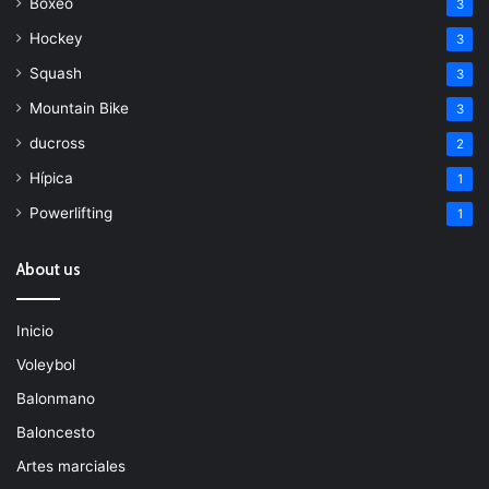
Boxeo
3
Hockey
3
Squash
3
Mountain Bike
3
ducross
2
Hípica
1
Powerlifting
1
About us
Inicio
Voleybol
Balonmano
Baloncesto
Artes marciales