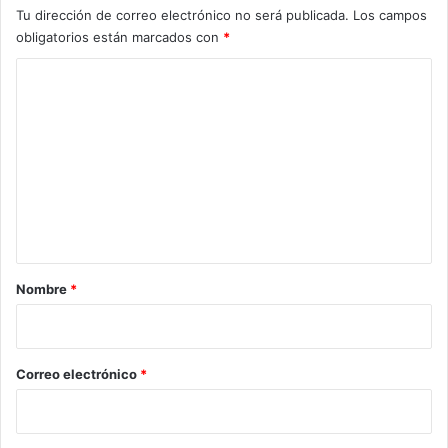
Tu dirección de correo electrónico no será publicada.
Los campos
obligatorios están marcados con
*
C
o
m
e
n
t
a
r
Nombre
*
i
o
*
Correo electrónico
*