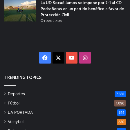
La UD Socuéllamos se impone por 2-1 al CD
Pedroñeras en un partido benéfico a favor de
Protección Civil
Hace 2 días
Facebook
X
YouTube
Instagram
TRENDING TOPICS
Deportes
7.681
Fútbol
1.096
LA PORTADA
514
Voleybol
230