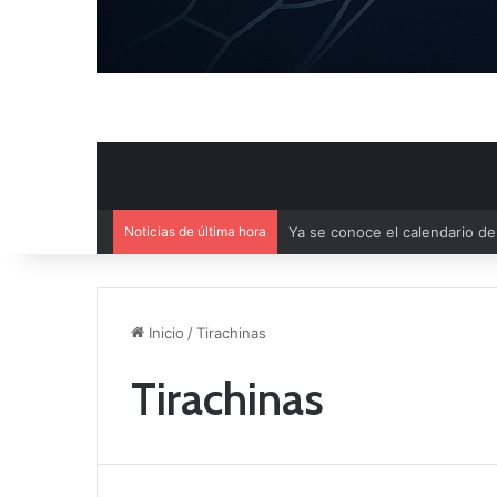
Noticias de última hora
Mercado de Fichajes: Movimie
Inicio
/
Tirachinas
Tirachinas