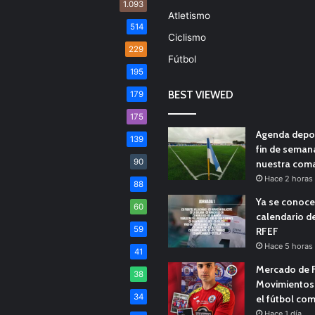
1.093
Atletismo
514
Ciclismo
229
Fútbol
195
BEST VIEWED
179
175
Agenda depor
139
fin de seman
90
nuestra com
Hace 2 horas
88
Ya se conoce
60
calendario d
59
RFEF
Hace 5 horas
41
Mercado de F
38
Movimientos 
34
el fútbol co
Hace 1 día