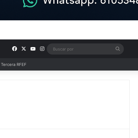
Facebook
X
YouTube
Instagram
Buscar
por
ntos clave en el fútbol comarcal