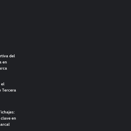
tiva del
a en
arca
 el
e Tercera
ichajes:
clave en
marcal