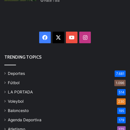
Hace 1 día
Facebook
X
YouTube
Instagram
TRENDING TOPICS
Deportes
7.681
Fútbol
1.096
LA PORTADA
514
Voleybol
230
Baloncesto
195
Agenda Deportiva
179
Atletismo
175