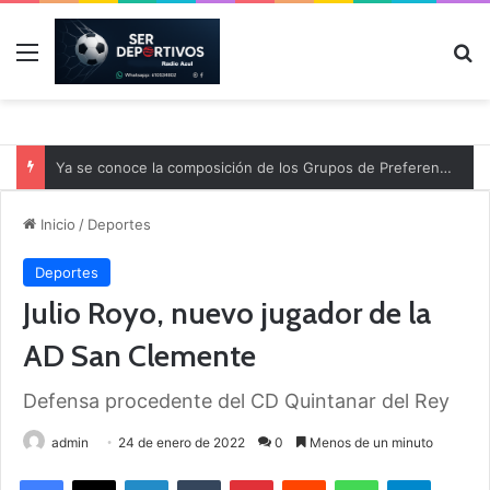
Menú
B
Ya se conoce la composición de los Grupos de Preferente y el calendario
Inicio
/
Deportes
Deportes
Julio Royo, nuevo jugador de la
AD San Clemente
Defensa procedente del CD Quintanar del Rey
admin
24 de enero de 2022
0
Menos de un minuto
Facebook
X
LinkedIn
Tumblr
Pinterest
Reddit
WhatsApp
Telegram