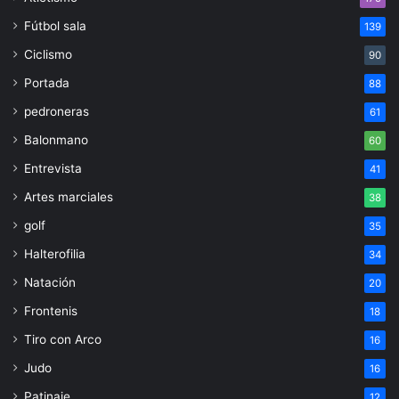
Fútbol sala
139
Ciclismo
90
Portada
88
pedroneras
61
Balonmano
60
Entrevista
41
Artes marciales
38
golf
35
Halterofilia
34
Natación
20
Frontenis
18
Tiro con Arco
16
Judo
16
Patinaje
12