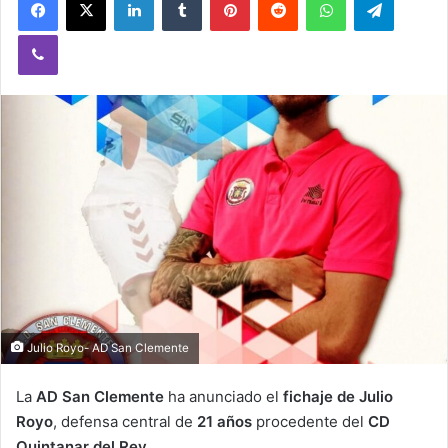
Viber
Julio Royo- AD San Clemente
La
AD San Clemente
ha anunciado el
fichaje de Julio
Royo
, defensa central de
21 años
procedente del
CD
Quintanar del Rey.