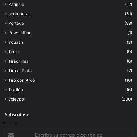
Patinaje
(12)
pedroneras
(61)
Portada
(88)
Powerlifting
(1)
Squash
(3)
Tenis
(9)
Tirachinas
(6)
Tiro al Plato
(7)
Tiro con Arco
(16)
Triatlón
(6)
Voleybol
(230)
Subscribete
Escribe