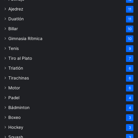
Ajedrez
11
Duatlón
11
Billar
10
Gimnasia Rítmica
10
Tenis
9
Tiro al Plato
7
Triatlón
6
Tirachinas
6
Motor
6
Padel
4
Bádminton
4
Boxeo
3
Hockey
3
Squash
3