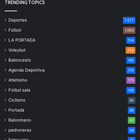
TRENDING TOPICS
Deportes
7.677
Fútbol
1.093
LA PORTADA
514
Voleybol
229
Baloncesto
195
Agenda Deportiva
179
Atletismo
175
Fútbol sala
139
Ciclismo
90
Portada
88
Balonmano
60
pedroneras
59
Entrevista