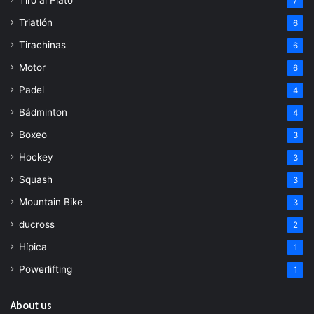
7
Triatlón
6
Tirachinas
6
Motor
6
Padel
4
Bádminton
4
Boxeo
3
Hockey
3
Squash
3
Mountain Bike
3
ducross
2
Hípica
1
Powerlifting
1
About us