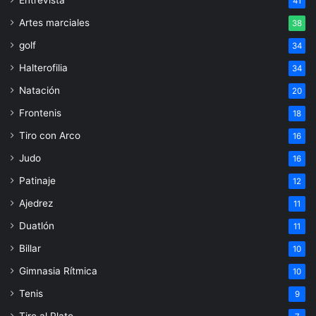
41
Artes marciales
38
golf
34
Halterofilia
34
Natación
20
Frontenis
18
Tiro con Arco
16
Judo
16
Patinaje
12
Ajedrez
11
Duatlón
11
Billar
10
Gimnasia Rítmica
10
Tenis
9
Tiro al Plato