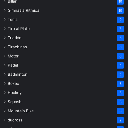
Billar
10
Gimnasia Rítmica
10
Tenis
9
Tiro al Plato
7
Triatlón
6
Tirachinas
6
Motor
6
Padel
4
Bádminton
4
Boxeo
3
Hockey
3
Squash
3
Mountain Bike
3
ducross
2