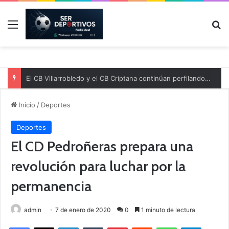
Menú
B
El CB Villarrobledo y el CB Criptana continúan perfilando sus plantillas
Inicio
/
Deportes
Deportes
El CD Pedroñeras prepara una
revolución para luchar por la
permanencia
admin
7 de enero de 2020
0
1 minuto de lectura
Facebook
X
LinkedIn
Tumblr
Pinterest
Reddit
WhatsApp
Telegram