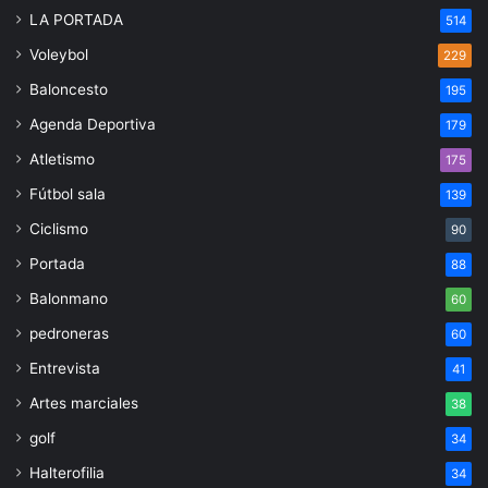
LA PORTADA
514
Voleybol
229
Baloncesto
195
Agenda Deportiva
179
Atletismo
175
Fútbol sala
139
Ciclismo
90
Portada
88
Balonmano
60
pedroneras
60
Entrevista
41
Artes marciales
38
golf
34
Halterofilia
34