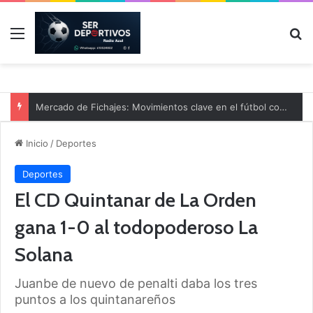
Menú
B
Mercado de Fichajes: Movimientos clave en el fútbol comarcal
Inicio
/
Deportes
Deportes
El CD Quintanar de La Orden
gana 1-0 al todopoderoso La
Solana
Juanbe de nuevo de penalti daba los tres
puntos a los quintanareños