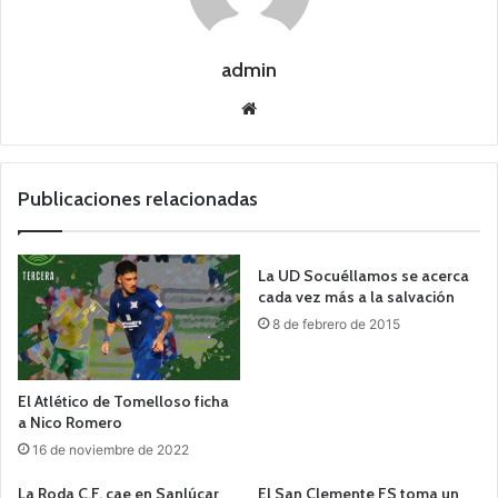
admin
Siti
o
we
b
Publicaciones relacionadas
La UD Socuéllamos se acerca
cada vez más a la salvación
8 de febrero de 2015
El Atlético de Tomelloso ficha
a Nico Romero
16 de noviembre de 2022
La Roda C.F. cae en Sanlúcar
El San Clemente FS toma un