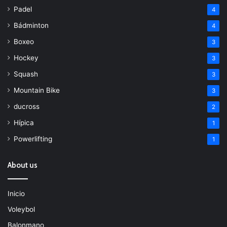
Padel
4
Bádminton
4
Boxeo
3
Hockey
3
Squash
3
Mountain Bike
3
ducross
2
Hípica
1
Powerlifting
1
About us
Inicio
Voleybol
Balonmano