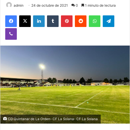
admin
24 de octubre de 2021
0
1 minuto de lectura
Facebook
X
LinkedIn
Tumblr
Pinterest
Reddit
WhatsApp
Telegram
Viber
CD Quintanar de La Orden- CF La Solana- CF La Solana