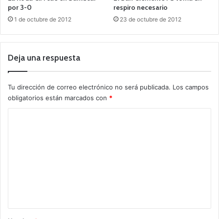
por 3-0
respiro necesario
1 de octubre de 2012
23 de octubre de 2012
Deja una respuesta
Tu dirección de correo electrónico no será publicada.
Los campos
obligatorios están marcados con
*
C
o
m
e
n
t
a
r