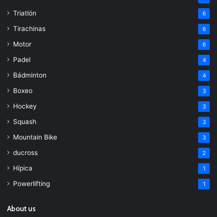
Triatlón
6
Tirachinas
6
Motor
6
Padel
4
Bádminton
4
Boxeo
3
Hockey
3
Squash
3
Mountain Bike
3
ducross
2
Hípica
1
Powerlifting
1
About us