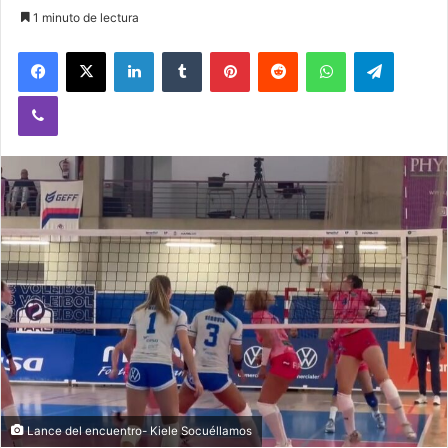
1 minuto de lectura
Facebook
X
LinkedIn
Tumblr
Pinterest
Reddit
WhatsApp
Telegram
Viber
Lance del encuentro- Kiele Socuéllamos