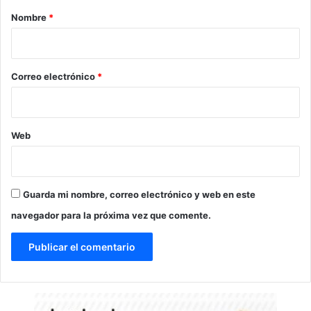
r
Nombre
*
i
o
*
Correo electrónico
*
Web
Guarda mi nombre, correo electrónico y web en este
navegador para la próxima vez que comente.