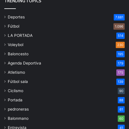
TRENDING TOPICS
Deportes
7.681
Fútbol
1.096
LA PORTADA
514
Voleybol
230
Baloncesto
195
Agenda Deportiva
179
Atletismo
175
Fútbol sala
139
Ciclismo
90
Portada
88
pedroneras
61
Balonmano
60
Entrevista
41