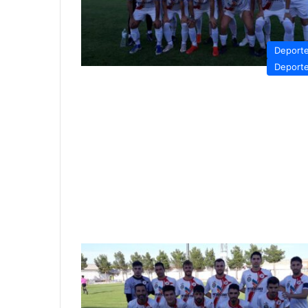
Deport
Deport