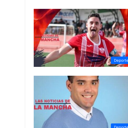
Deport
Deport