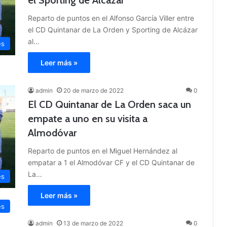
el Sporting de Alcázar
Reparto de puntos en el Alfonso García Viller entre
el CD Quintanar de La Orden y Sporting de Alcázar
al…
es
Leer más »
admin
20 de marzo de 2022
0
El CD Quintanar de La Orden saca un
empate a uno en su visita a
Almodóvar
Reparto de puntos en el Miguel Hernández al
empatar a 1 el Almodóvar CF y el CD Quintanar de
La…
es
Leer más »
es
admin
13 de marzo de 2022
0