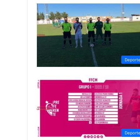
Deport
Deport