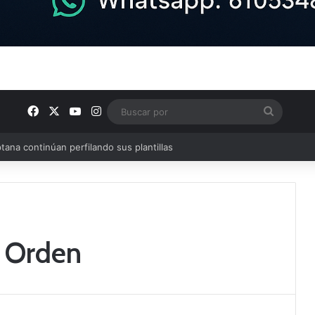
Facebook
X
YouTube
Instagram
Buscar
por
a Orden