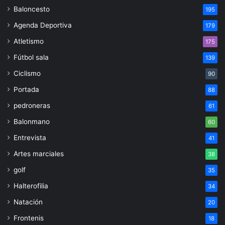
Baloncesto
195
Agenda Deportiva
179
Atletismo
175
Fútbol sala
139
Ciclismo
90
Portada
88
pedroneras
61
Balonmano
60
Entrevista
41
Artes marciales
38
golf
35
Halterofilia
34
Natación
20
Frontenis
18