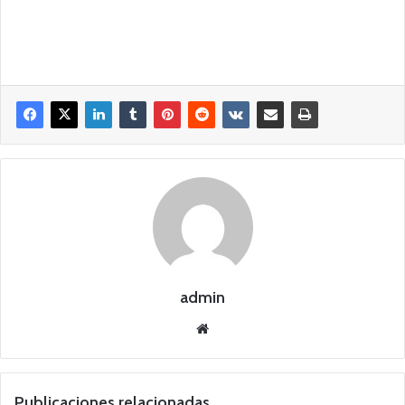
admin
Siti
o
we
b
Publicaciones relacionadas