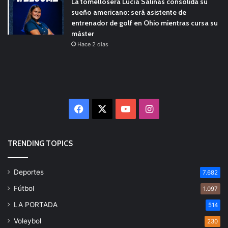
La tomellosera Lucía Salinas consolida su
sueño americano: será asistente de
entrenador de golf en Ohio mientras cursa su
máster
Hace 2 días
Facebook
X
YouTube
Instagram
TRENDING TOPICS
Deportes
7.682
Fútbol
1.097
LA PORTADA
514
Voleybol
230