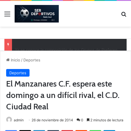
Menú
B
Ya se conoce la composición de los Grupos de Preferente y el calendario
Inicio
/
Deportes
Deportes
El Manzanares C.F. espera este
domingo a un difícil rival, el C.D.
Ciudad Real
admin
26 de noviembre de 2014
0
2 minutos de lectura
Facebook
X
LinkedIn
Tumblr
Pinterest
Reddit
WhatsApp
Telegram