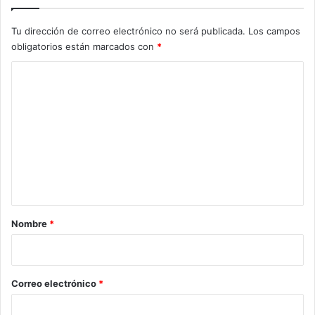
Tu dirección de correo electrónico no será publicada.
Los campos
obligatorios están marcados con
*
C
o
m
e
n
t
a
r
Nombre
*
i
o
*
Correo electrónico
*