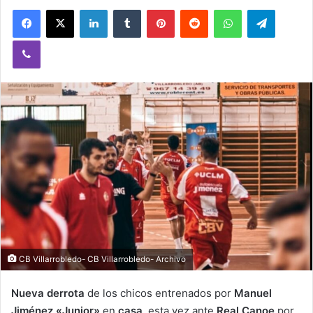
Facebook
X
LinkedIn
Tumblr
Pinterest
Reddit
WhatsApp
Telegram
Viber
CB Villarrobledo- CB Villarrobledo- Archivo
Nueva derrota
de los chicos entrenados por
Manuel
Jiménez «Junior»
en
casa
, esta vez ante
Real Canoe
por