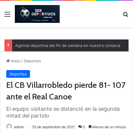
Menú
B
Agenda deportiva del fin de semana en nuestra comarca
Inicio
/
Deportes
Deportes
El CB Villarrobledo pierde 81- 107
ante el Real Canoe
El equipo visitante se distanció en la segunda
mitad del partido
admin
25 de septiembre de 2021
0
Menos de un minuto