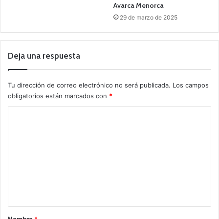
Avarca Menorca
29 de marzo de 2025
Deja una respuesta
Tu dirección de correo electrónico no será publicada.
Los campos
obligatorios están marcados con
*
C
o
m
e
n
t
a
r