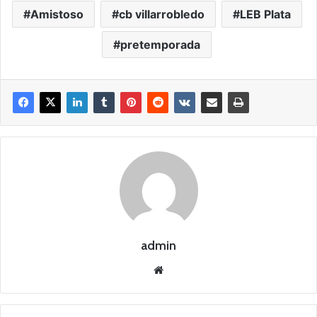
Amistoso
cb villarrobledo
LEB Plata
pretemporada
admin
Siti
o
we