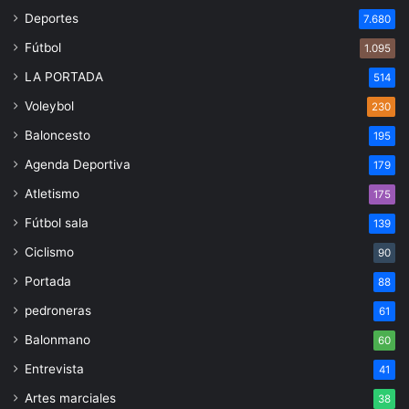
Deportes
7.680
Fútbol
1.095
LA PORTADA
514
Voleybol
230
Baloncesto
195
Agenda Deportiva
179
Atletismo
175
Fútbol sala
139
Ciclismo
90
Portada
88
pedroneras
61
Balonmano
60
Entrevista
41
Artes marciales
38