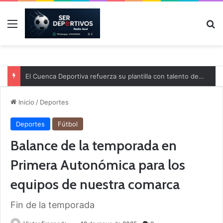
Menú
B
El Cuenca Deportiva refuerza su plantilla con talento de la comarca
Inicio
/
Deportes
Deportes
Fútbol
Balance de la temporada en
Primera Autonómica para los
equipos de nuestra comarca
Fin de la temporada