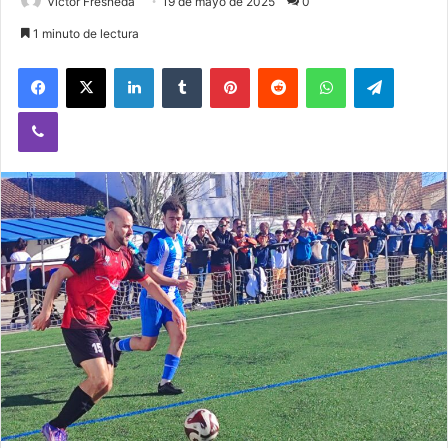
Victor Fresneda
19 de mayo de 2025
0
1 minuto de lectura
Facebook
X
LinkedIn
Tumblr
Pinterest
Reddit
WhatsApp
Telegram
Viber