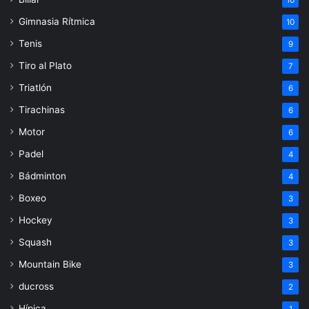
Gimnasia Rítmica
10
Tenis
9
Tiro al Plato
7
Triatlón
6
Tirachinas
6
Motor
6
Padel
4
Bádminton
4
Boxeo
3
Hockey
3
Squash
3
Mountain Bike
3
ducross
2
Hípica
1