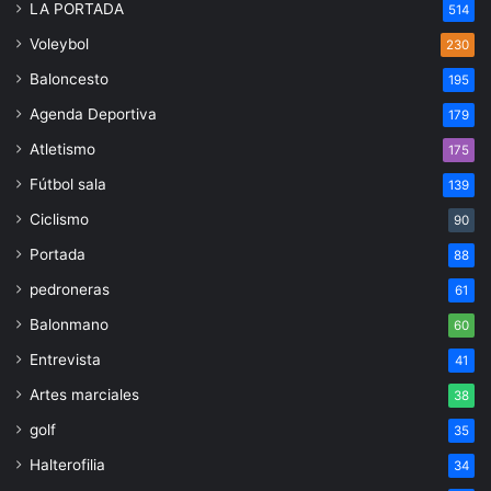
LA PORTADA
514
Voleybol
230
Baloncesto
195
Agenda Deportiva
179
Atletismo
175
Fútbol sala
139
Ciclismo
90
Portada
88
pedroneras
61
Balonmano
60
Entrevista
41
Artes marciales
38
golf
35
Halterofilia
34