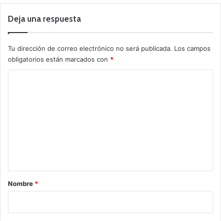
Deja una respuesta
Tu dirección de correo electrónico no será publicada.
Los campos
obligatorios están marcados con
*
C
o
m
e
n
t
a
r
Nombre
*
i
o