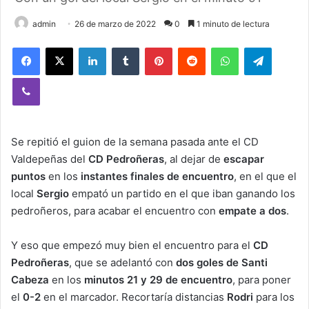
admin
26 de marzo de 2022
0
1 minuto de lectura
Facebook
X
LinkedIn
Tumblr
Pinterest
Reddit
WhatsApp
Telegram
Viber
Se repitió el guion de la semana pasada ante el CD
Valdepeñas del
CD Pedroñeras
, al dejar de
escapar
puntos
en los
instantes finales de encuentro
, en el que el
local
Sergio
empató un partido en el que iban ganando los
pedroñeros, para acabar el encuentro con
empate a dos
.
Y eso que empezó muy bien el encuentro para el
CD
Pedroñeras
, que se adelantó con
dos goles de Santi
Cabeza
en los
minutos 21 y 29 de encuentro
, para poner
el
0-2
en el marcador. Recortaría distancias
Rodri
para los