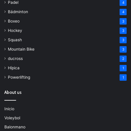
Padel
4
Bádminton
4
Boxeo
3
Hockey
3
Squash
3
Mountain Bike
3
ducross
2
Hípica
1
Powerlifting
1
About us
Inicio
Voleybol
Balonmano