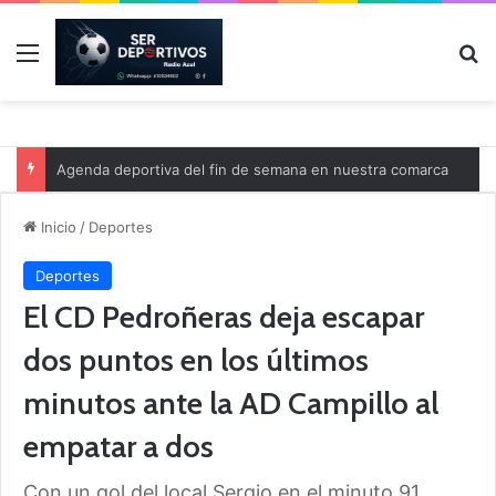
Menú
B
Agenda deportiva del fin de semana en nuestra comarca
Inicio
/
Deportes
Deportes
El CD Pedroñeras deja escapar
dos puntos en los últimos
minutos ante la AD Campillo al
empatar a dos
Con un gol del local Sergio en el minuto 91