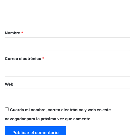
n
t
a
r
Nombre
*
i
o
*
Correo electrónico
*
Web
Guarda mi nombre, correo electrónico y web en este
navegador para la próxima vez que comente.