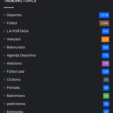
TRENDING TOPICS
Deportes
7.678
Fútbol
1.094
LA PORTADA
514
Voleybol
229
Baloncesto
195
Agenda Deportiva
179
Atletismo
175
Fútbol sala
139
Ciclismo
90
Portada
88
Balonmano
60
pedroneras
60
Entrevista
41