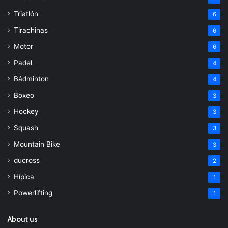
Triatlón
6
Tirachinas
6
Motor
6
Padel
4
Bádminton
4
Boxeo
3
Hockey
3
Squash
3
Mountain Bike
3
ducross
2
Hípica
1
Powerlifting
1
About us