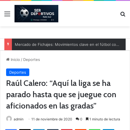
Menú
B
Mercado de Fichajes: Movimientos clave en el fútbol comarcal
Inicio
/
Deportes
Deportes
Raúl Calero: “Aquí la liga se ha
parado hasta que se juegue con
aficionados en las gradas”
admin
11 de noviembre de 2020
0
1 minuto de lectura
Facebook
X
LinkedIn
Tumblr
Pinterest
Reddit
WhatsApp
Telegram