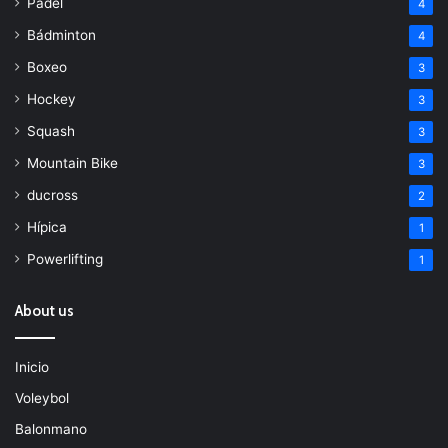
Padel
4
Bádminton
4
Boxeo
3
Hockey
3
Squash
3
Mountain Bike
3
ducross
2
Hípica
1
Powerlifting
1
About us
Inicio
Voleybol
Balonmano