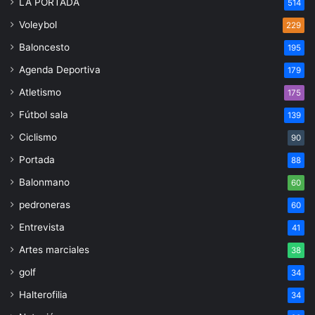
LA PORTADA
514
Voleybol
229
Baloncesto
195
Agenda Deportiva
179
Atletismo
175
Fútbol sala
139
Ciclismo
90
Portada
88
Balonmano
60
pedroneras
60
Entrevista
41
Artes marciales
38
golf
34
Halterofilia
34