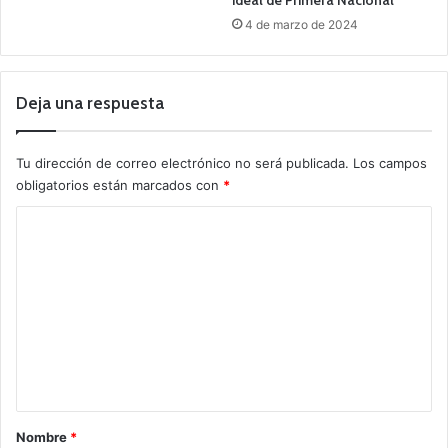
ideal de Primera Nacional
4 de marzo de 2024
Deja una respuesta
Tu dirección de correo electrónico no será publicada.
Los campos
obligatorios están marcados con
*
C
o
m
e
n
t
a
r
Nombre
*