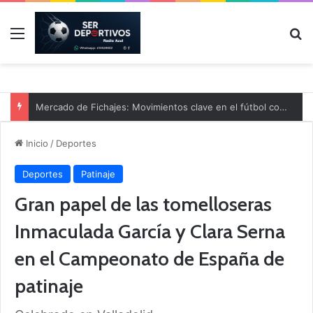
Menú
B
Mercado de Fichajes: Movimientos clave en el fútbol comarcal
Inicio
/
Deportes
Deportes
Patinaje
Gran papel de las tomelloseras
Inmaculada García y Clara Serna
en el Campeonato de España de
patinaje