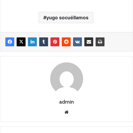
yugo socuéllamos
admin
Siti
o
we