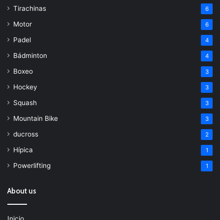
Tirachinas
6
Motor
6
Padel
4
Bádminton
4
Boxeo
3
Hockey
3
Squash
3
Mountain Bike
3
ducross
2
Hípica
1
Powerlifting
1
About us
Inicio