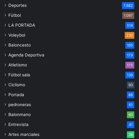
Deportes
7.682
Fútbol
1.097
LA PORTADA
514
Voleybol
230
Baloncesto
195
Agenda Deportiva
179
Atletismo
175
Fútbol sala
139
Ciclismo
90
Portada
88
pedroneras
61
Balonmano
60
Entrevista
41
Artes marciales
38