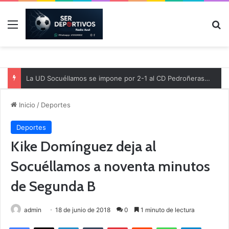
Menú
B
La UD Socuéllamos se impone por 2-1 al CD Pedroñeras en un partido benéfico a favor de Protección Civil
Inicio
/
Deportes
Deportes
Kike Domínguez deja al
Socuéllamos a noventa minutos
de Segunda B
admin
18 de junio de 2018
0
1 minuto de lectura
Facebook
X
LinkedIn
Tumblr
Pinterest
Reddit
WhatsApp
Telegram