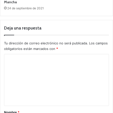
Mancha
24 de septiembre de 2021
Deja una respuesta
Tu dirección de correo electrónico no será publicada.
Los campos
obligatorios están marcados con
*
C
o
m
e
n
t
a
r
Nombre
*