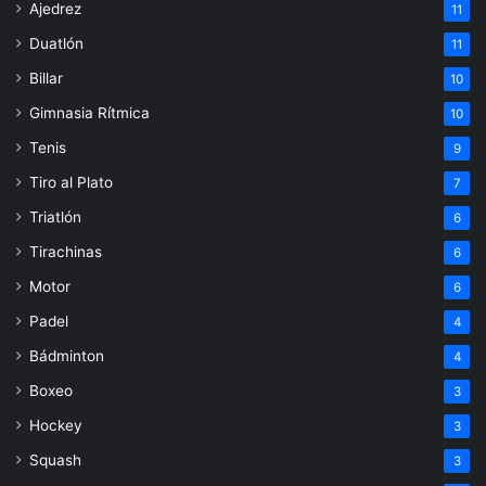
Ajedrez
11
Duatlón
11
Billar
10
Gimnasia Rítmica
10
Tenis
9
Tiro al Plato
7
Triatlón
6
Tirachinas
6
Motor
6
Padel
4
Bádminton
4
Boxeo
3
Hockey
3
Squash
3