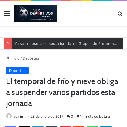
Menú
B
Ya se conoce la composición de los Grupos de Preferente y el calendario
Inicio
/
Deportes
Deportes
El temporal de frío y nieve obliga
a suspender varios partidos esta
jornada
admin
23 de enero de 2017
0
1 minuto de lectura
Facebook
X
LinkedIn
Tumblr
Pinterest
Reddit
WhatsApp
Telegram