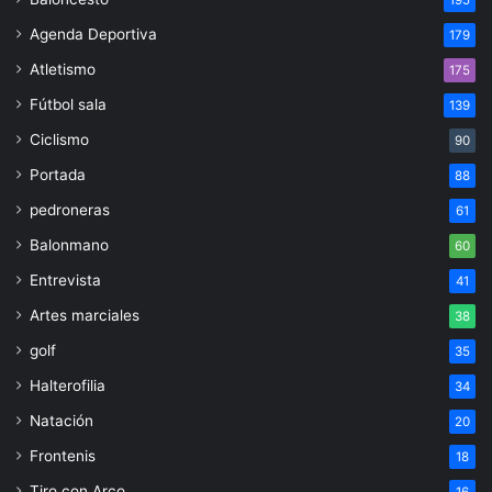
195
Agenda Deportiva
179
Atletismo
175
Fútbol sala
139
Ciclismo
90
Portada
88
pedroneras
61
Balonmano
60
Entrevista
41
Artes marciales
38
golf
35
Halterofilia
34
Natación
20
Frontenis
18
Tiro con Arco