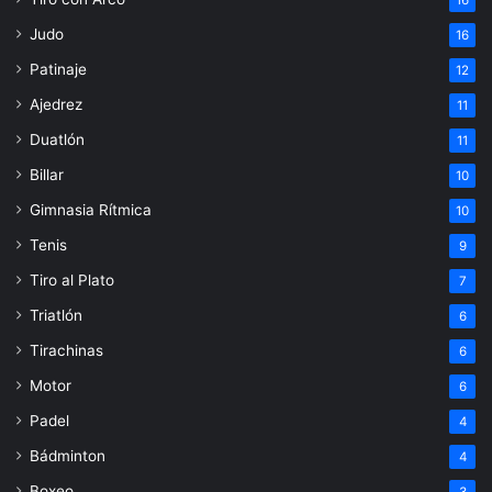
16
Judo
16
Patinaje
12
Ajedrez
11
Duatlón
11
Billar
10
Gimnasia Rítmica
10
Tenis
9
Tiro al Plato
7
Triatlón
6
Tirachinas
6
Motor
6
Padel
4
Bádminton
4
Boxeo