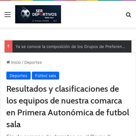
Menú
B
Ya se conoce la composición de los Grupos de Preferente y el calendario
Inicio
/
Deportes
Deportes
Fútbol sala
Resultados y clasificaciones de
los equipos de nuestra comarca
en Primera Autonómica de futbol
sala