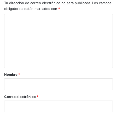
Tu dirección de correo electrónico no será publicada.
Los campos
obligatorios están marcados con
*
C
o
m
e
n
t
a
r
Nombre
*
i
o
*
Correo electrónico
*