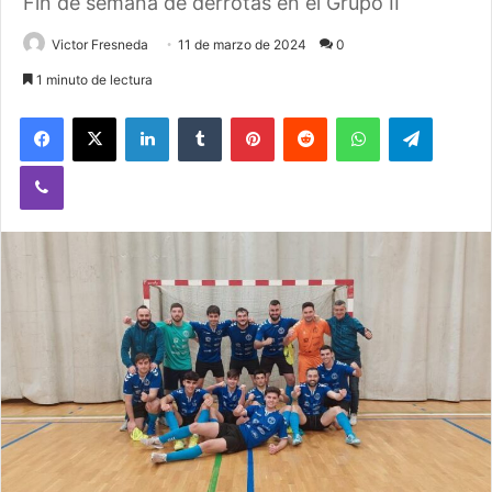
Fin de semana de derrotas en el Grupo II
Victor Fresneda
11 de marzo de 2024
0
1 minuto de lectura
Facebook
X
LinkedIn
Tumblr
Pinterest
Reddit
WhatsApp
Telegram
Viber