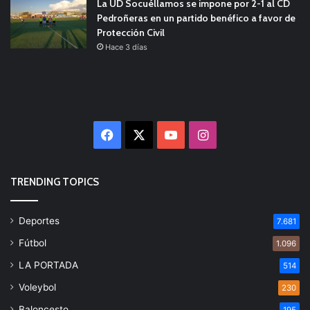
La UD Socuéllamos se impone por 2-1 al CD
Pedroñeras en un partido benéfico a favor de
Protección Civil
Hace 3 días
Facebook
X
YouTube
Instagram
TRENDING TOPICS
Deportes
7.681
Fútbol
1.096
LA PORTADA
514
Voleybol
230
Baloncesto