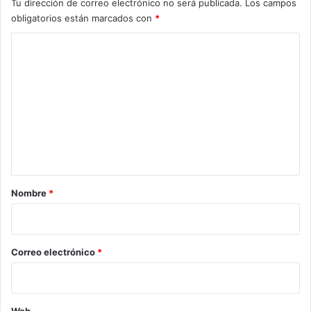
Tu dirección de correo electrónico no será publicada.
Los campos
obligatorios están marcados con
*
C
o
m
e
n
t
a
r
Nombre
*
i
o
*
Correo electrónico
*
Web