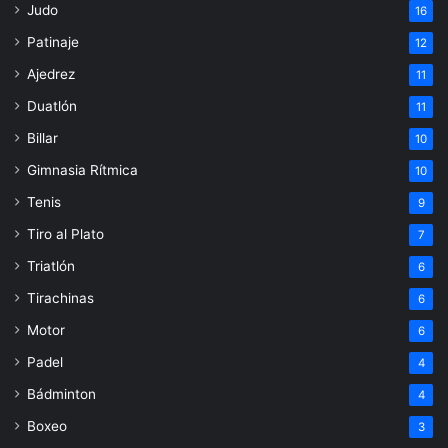
Judo
16
Patinaje
12
Ajedrez
11
Duatlón
11
Billar
10
Gimnasia Rítmica
10
Tenis
9
Tiro al Plato
7
Triatlón
6
Tirachinas
6
Motor
6
Padel
4
Bádminton
4
Boxeo
3