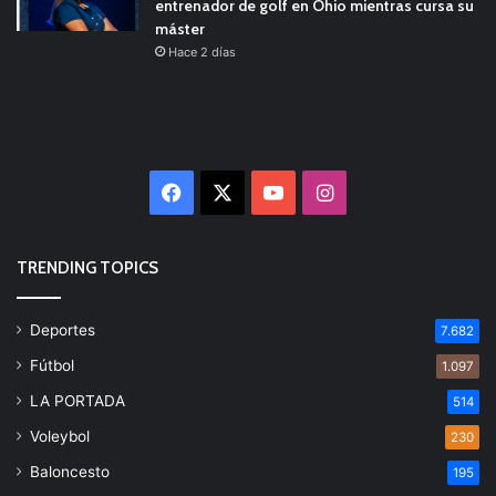
entrenador de golf en Ohio mientras cursa su
máster
Hace 2 días
Facebook
X
YouTube
Instagram
TRENDING TOPICS
Deportes
7.682
Fútbol
1.097
LA PORTADA
514
Voleybol
230
Baloncesto
195