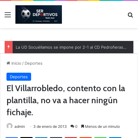
Menú
B
La UD Socuéllamos se impone por 2-1 al CD Pedroñeras en un partido benéfico a favor de Protección Civil
Inicio
/
Deportes
Deportes
El Villarrobledo, contento con la
plantilla, no va a hacer ningún
fichaje.
admin
3 de enero de 2013
0
Menos de un minuto
Facebook
X
LinkedIn
Tumblr
Pinterest
Reddit
WhatsApp
Telegram