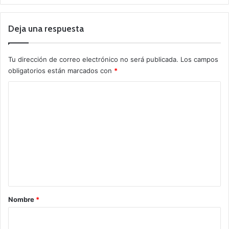
Deja una respuesta
Tu dirección de correo electrónico no será publicada.
Los campos
obligatorios están marcados con
*
C
o
m
e
n
t
a
r
Nombre
*
i
o