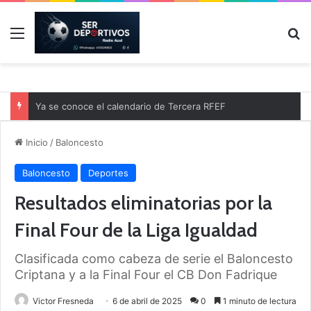
Menú
B
Ya se conoce el calendario de Tercera RFEF
Inicio
/
Baloncesto
Baloncesto
Deportes
Resultados eliminatorias por la
Final Four de la Liga Igualdad
Clasificada como cabeza de serie el Baloncesto
Criptana y a la Final Four el CB Don Fadrique
Victor Fresneda
6 de abril de 2025
0
1 minuto de lectura