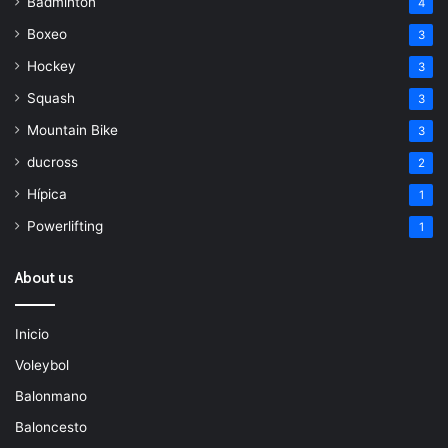
Bádminton
4
Boxeo
3
Hockey
3
Squash
3
Mountain Bike
3
ducross
2
Hípica
1
Powerlifting
1
About us
Inicio
Voleybol
Balonmano
Baloncesto