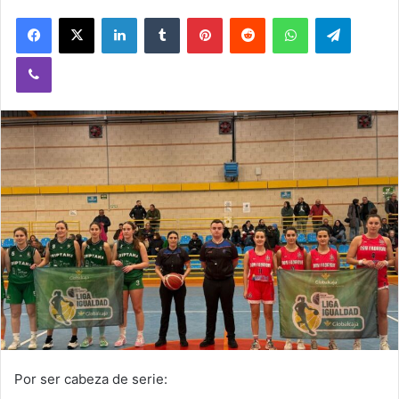
Facebook
X
LinkedIn
Tumblr
Pinterest
Reddit
WhatsApp
Telegram
Viber
Por ser cabeza de serie: