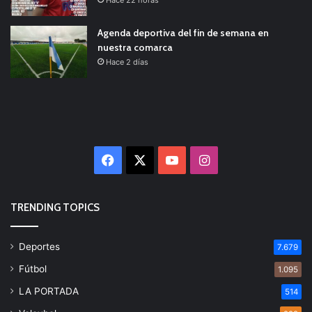
Hace 22 horas
Agenda deportiva del fin de semana en
nuestra comarca
Hace 2 días
Facebook
X
YouTube
Instagram
TRENDING TOPICS
Deportes
7.679
Fútbol
1.095
LA PORTADA
514