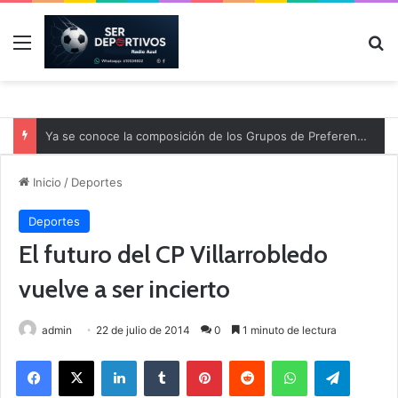
Menú
B
Ya se conoce la composición de los Grupos de Preferente y el calendario
Inicio
/
Deportes
Deportes
El futuro del CP Villarrobledo
vuelve a ser incierto
admin
22 de julio de 2014
0
1 minuto de lectura
Facebook
X
LinkedIn
Tumblr
Pinterest
Reddit
WhatsApp
Telegram