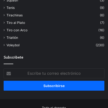
Squash
(3)
Tenis
(9)
Tirachinas
(6)
Tiro al Plato
(7)
Tiro con Arco
(16)
Triatlón
(6)
Voleybol
(230)
Subscribete
Escribe
tu
correo
electrónico
Todo el deporte