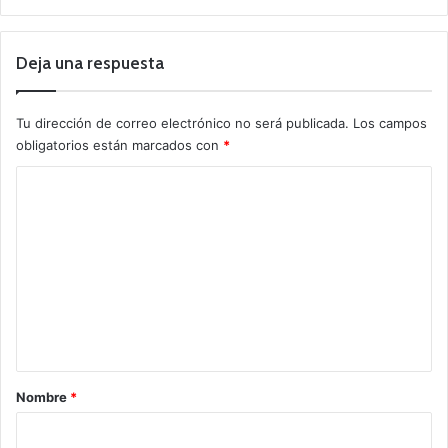
Deja una respuesta
Tu dirección de correo electrónico no será publicada.
Los campos
obligatorios están marcados con
*
C
o
m
e
n
t
a
r
Nombre
*
i