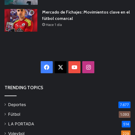
Mercado de Fichajes: Movimientos clave en el
fútbol comarcal
Hace 1 día
Facebook
X
YouTube
Instagram
TRENDING TOPICS
Deportes
7.677
Fútbol
1.093
LA PORTADA
514
Voleybol
229