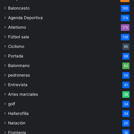
Baloncesto
195
Agenda Deportiva
179
Atletismo
175
Fútbol sala
139
Ciclismo
90
Portada
88
Balonmano
60
pedroneras
59
Entrevista
41
Artes marciales
38
golf
34
Halterofilia
34
Natación
20
Frontenis
18