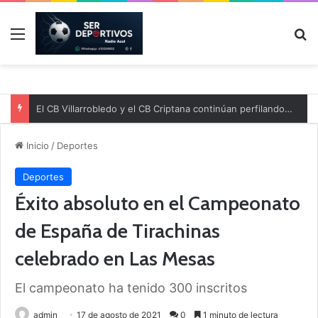
Menú
B
El CB Villarrobledo y el CB Criptana continúan perfilando sus plantillas
Inicio
/
Deportes
Deportes
Éxito absoluto en el Campeonato
de España de Tirachinas
celebrado en Las Mesas
El campeonato ha tenido 300 inscritos
admin
17 de agosto de 2021
0
1 minuto de lectura