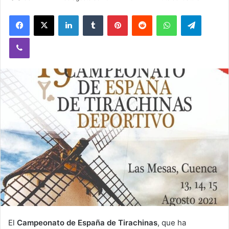
Facebook
X
LinkedIn
Tumblr
Pinterest
Reddit
WhatsApp
Telegram
Viber
El
Campeonato de España de Tirachinas
, que ha