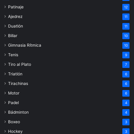
Patinaje
12
Ajedrez
11
Duatlón
11
Billar
10
Gimnasia Rítmica
10
Tenis
9
Tiro al Plato
7
Triatlón
6
Tirachinas
6
Motor
6
Padel
4
Bádminton
4
Boxeo
3
Hockey
3