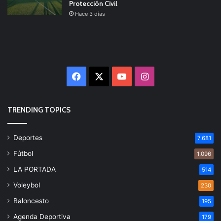
Protección Civil
Hace 3 días
Facebook
X
YouTube
Instagram
TRENDING TOPICS
Deportes
7.681
Fútbol
1.096
LA PORTADA
514
Voleybol
230
Baloncesto
195
Agenda Deportiva
179