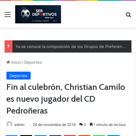
Menú
B
Ya se conoce la composición de los Grupos de Preferente y el calendario
Inicio
/
Deportes
Deportes
Fin al culebrón, Christian Camilo
es nuevo jugador del CD
Pedroñeras
admin
29 de noviembre de 2016
0
1 minuto de lectura
Facebook
X
LinkedIn
Tumblr
Pinterest
Reddit
WhatsApp
Telegram