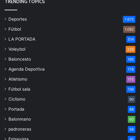
TRENDING TOPICS
Deportes
7.675
Fútbol
1.092
LA PORTADA
514
Voleybol
229
Baloncesto
195
Agenda Deportiva
178
Atletismo
175
Fútbol sala
139
Ciclismo
90
Portada
88
Balonmano
60
pedroneras
59
Entrevista
41