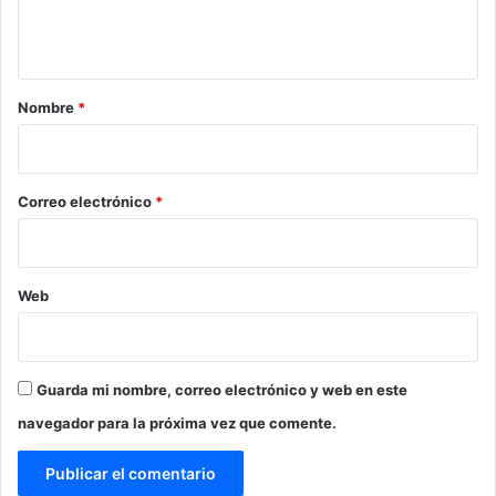
n
t
a
r
Nombre
*
i
o
*
Correo electrónico
*
Web
Guarda mi nombre, correo electrónico y web en este
navegador para la próxima vez que comente.