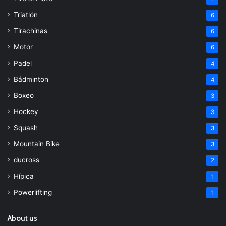
Triatlón
6
Tirachinas
6
Motor
6
Padel
4
Bádminton
4
Boxeo
3
Hockey
3
Squash
3
Mountain Bike
3
ducross
2
Hípica
1
Powerlifting
1
About us