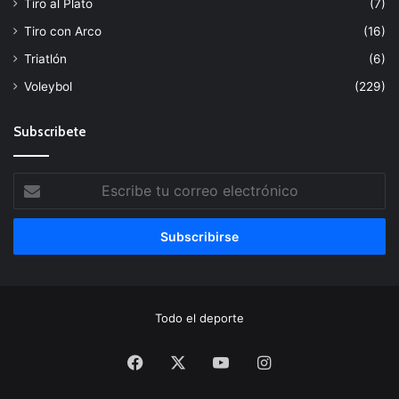
Tiro al Plato
(7)
Tiro con Arco
(16)
Triatlón
(6)
Voleybol
(229)
Subscribete
Escribe
tu
correo
electrónico
Todo el deporte
Facebook
X
YouTube
Instagram