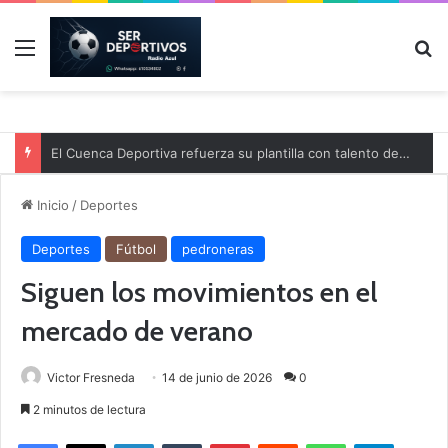
Menú
B
El Cuenca Deportiva refuerza su plantilla con talento de la comarca
Inicio
/
Deportes
Deportes
Fútbol
pedroneras
Siguen los movimientos en el
mercado de verano
Victor Fresneda
14 de junio de 2026
0
2 minutos de lectura
Facebook
X
LinkedIn
Tumblr
Pinterest
Reddit
WhatsApp
Telegram