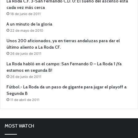
La Roda C.F. 3-San Fernando C.D. 0: El sueño del ascenso está
cada vez más cerca
18 de junio de 2011
A un minuto de la gloria
22 de mayo de 2010
Unos 200 aficionados, ya en tierras andaluzas para dar el
último aliento a La Roda CF.
26 de junio de 2011
La Roda habló en el campo: San Fernando 0 – La Roda 1 ¡Ya
estamos en segunda B!
26 de junio de 2011
Fútbol.- La Roda da un paso de gigante para jugar el playoff a
Segunda B
11 de abril de 2011
MOST WATCH