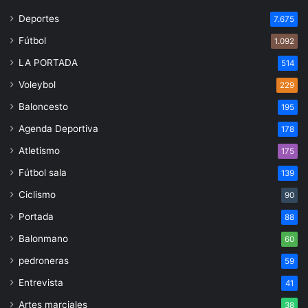
Deportes
7.675
Fútbol
1.092
LA PORTADA
514
Voleybol
229
Baloncesto
195
Agenda Deportiva
178
Atletismo
175
Fútbol sala
139
Ciclismo
90
Portada
88
Balonmano
60
pedroneras
59
Entrevista
41
Artes marciales
38