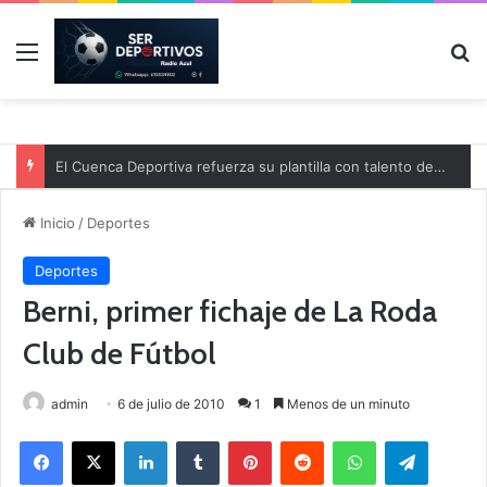
Menú
B
El Cuenca Deportiva refuerza su plantilla con talento de la comarca
Inicio
/
Deportes
Deportes
Berni, primer fichaje de La Roda
Club de Fútbol
admin
6 de julio de 2010
1
Menos de un minuto
Facebook
X
LinkedIn
Tumblr
Pinterest
Reddit
WhatsApp
Telegram