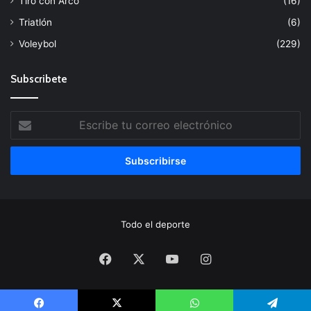
Tiro con Arco
(16)
Triatlón
(6)
Voleybol
(229)
Subscribete
Escribe
tu
correo
electrónico
Todo el deporte
Facebook
X
YouTube
Instagram