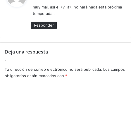
c
muy mal, así el «villa», no hará nada esta próxima
e
temporada..
:
Responder
Deja una respuesta
Tu dirección de correo electrónico no será publicada.
Los campos
obligatorios están marcados con
*
C
o
m
e
n
t