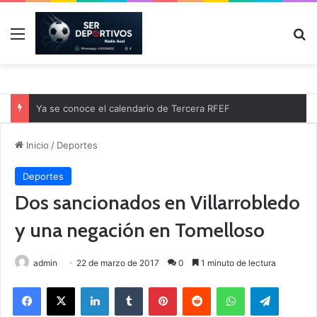
Menú
B
Ya se conoce el calendario de Tercera RFEF
Inicio
/
Deportes
Deportes
Dos sancionados en Villarrobledo
y una negación en Tomelloso
admin
22 de marzo de 2017
0
1 minuto de lectura
Facebook
X
LinkedIn
Tumblr
Pinterest
Reddit
WhatsApp
Telegram