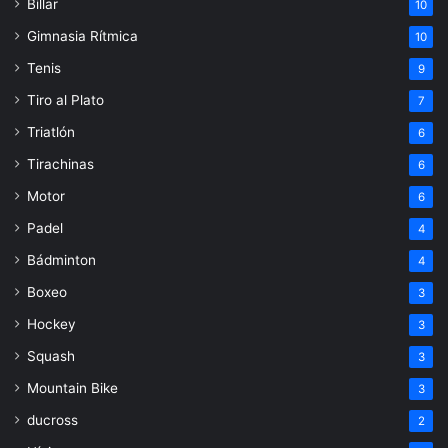
Billar
10
Gimnasia Rítmica
10
Tenis
9
Tiro al Plato
7
Triatlón
6
Tirachinas
6
Motor
6
Padel
4
Bádminton
4
Boxeo
3
Hockey
3
Squash
3
Mountain Bike
3
ducross
2