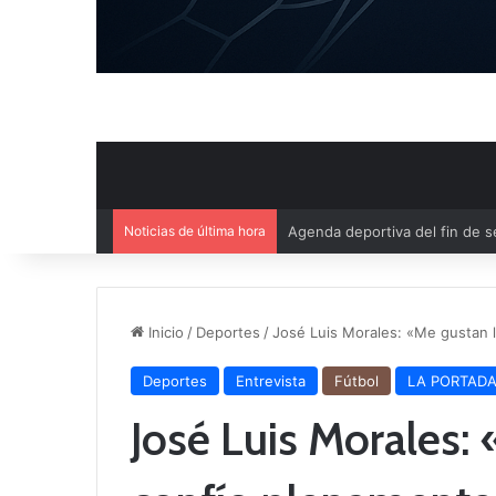
Noticias de última hora
Ya se conoce el calendario d
Inicio
/
Deportes
/
José Luis Morales: «Me gustan 
Deportes
Entrevista
Fútbol
LA PORTAD
José Luis Morales: 