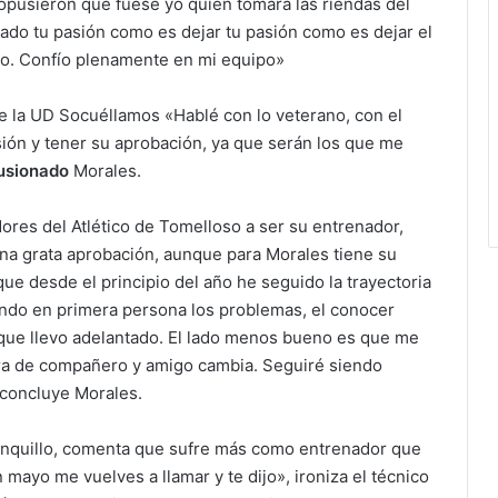
opusieron que fuese yo quién tomara las riendas del
 lado tu pasión como es dejar tu pasión como es dejar el
eto. Confío plenamente en mi equipo»
te la UD Socuéllamos «Hablé con lo veterano, con el
sión y tener su aprobación, ya que serán los que me
lusionado
Morales.
ores del Atlético de Tomelloso a ser su entrenador,
 una grata aprobación, aunque para Morales tiene su
e desde el principio del año he seguido la trayectoria
endo en primera persona los problemas, el conocer
que llevo adelantado. El lado menos bueno es que me
gura de compañero y amigo cambia. Seguiré siendo
 concluye Morales.
anquillo, comenta que sufre más como entrenador que
mayo me vuelves a llamar y te dijo», ironiza el técnico