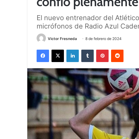
confío plenamente
El nuevo entrenador del Atlétic
micrófonos de Radio Azul Cade
Victor Fresneda
8 de febrero de 2024
Facebook
X
LinkedIn
Tumblr
Pinterest
Reddit