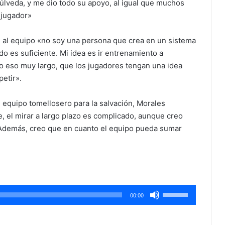
úlveda, y me dio todo su apoyo, al igual que muchos
 jugador»
l al equipo «no soy una persona que crea en un sistema
do es suficiente. Mi idea es ir entrenamiento a
eo eso muy largo, que los jugadores tengan una idea
etir».
l equipo tomellosero para la salvación, Morales
, el mirar a largo plazo es complicado, aunque creo
Además, creo que en cuanto el equipo pueda sumar
Utiliza
00:00
las
teclas