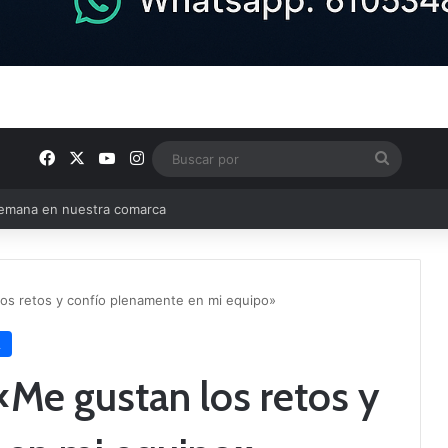
Facebook
X
YouTube
Instagram
Buscar
por
e Tercera RFEF
los retos y confío plenamente en mi equipo»
A
«Me gustan los retos y