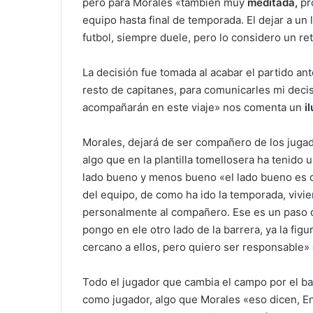
pero para Morales «también muy
meditada,
pr
equipo hasta final de temporada. El dejar a un
futbol, siempre duele, pero lo considero un r
La decisión fue tomada al acabar el partido an
resto de capitanes, para comunicarles mi deci
acompañarán en este viaje» nos comenta un
i
Morales, dejará de ser compañero de los jugad
algo que en la plantilla tomellosera ha tenido
lado bueno y menos bueno «el lado bueno es qu
del equipo, de como ha ido la temporada, vivi
personalmente al compañero. Ese es un paso 
pongo en ele otro lado de la barrera, ya la fi
cercano a ellos, pero quiero ser responsable»
Todo el jugador que cambia el campo por el b
como jugador, algo que Morales «eso dicen, En 