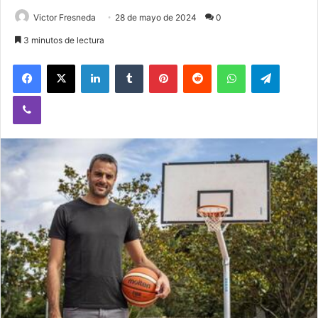
Victor Fresneda
28 de mayo de 2024
0
3 minutos de lectura
Facebook
X
LinkedIn
Tumblr
Pinterest
Reddit
WhatsApp
Telegram
Viber