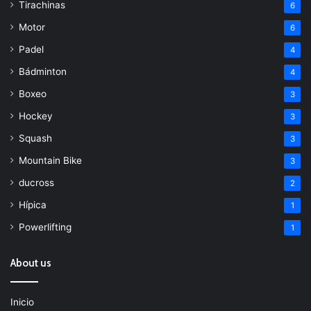
Tirachinas
6
Motor
6
Padel
4
Bádminton
4
Boxeo
3
Hockey
3
Squash
3
Mountain Bike
3
ducross
2
Hípica
1
Powerlifting
1
About us
Inicio