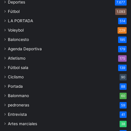
Deportes
7.677
Fútbol
1.093
LA PORTADA
514
Voleybol
229
Baloncesto
195
Agenda Deportiva
179
Atletismo
175
Fútbol sala
139
Ciclismo
90
Portada
88
Balonmano
60
pedroneras
59
Entrevista
41
Artes marciales
38