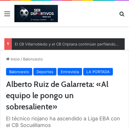
Menú
B
El CB Villarrobledo y el CB Criptana continúan perfilando sus plantillas
Inicio
/
Baloncesto
Baloncesto
Deportes
Entrevista
LA PORTADA
Alberto Ruiz de Galarreta: «Al
equipo le pongo un
sobresaliente»
El técnico riojano ha ascendido a Liga EBA con
el CB Socuéllamos