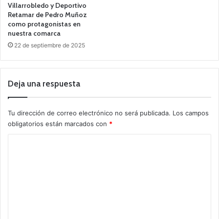
Villarrobledo y Deportivo
Retamar de Pedro Muñoz
como protagonistas en
nuestra comarca
22 de septiembre de 2025
Deja una respuesta
Tu dirección de correo electrónico no será publicada.
Los campos
obligatorios están marcados con
*
C
o
m
e
n
t