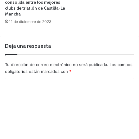
consolida entre los mejores
clubs de triatlón de Castilla-La
Mancha
11 de diciembre de 2023
Deja una respuesta
Tu dirección de correo electrónico no será publicada.
Los campos
obligatorios están marcados con
*
C
o
m
e
n
t
a