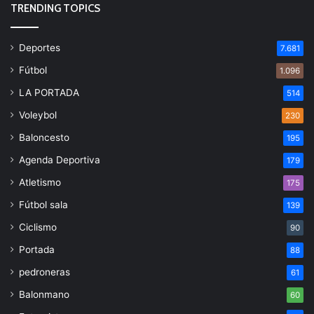
TRENDING TOPICS
Deportes
7.681
Fútbol
1.096
LA PORTADA
514
Voleybol
230
Baloncesto
195
Agenda Deportiva
179
Atletismo
175
Fútbol sala
139
Ciclismo
90
Portada
88
pedroneras
61
Balonmano
60