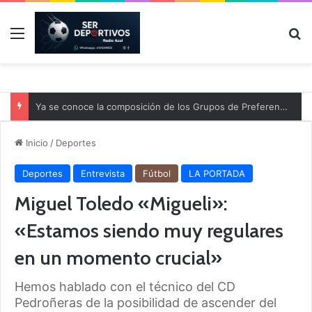
Menú
B
Ya se conoce la composición de los Grupos de Preferente y el calendario
Inicio
/
Deportes
Deportes
Entrevista
Fútbol
LA PORTADA
Miguel Toledo «Migueli»:
«Estamos siendo muy regulares
en un momento crucial»
Hemos hablado con el técnico del CD
Pedroñeras de la posibilidad de ascender del