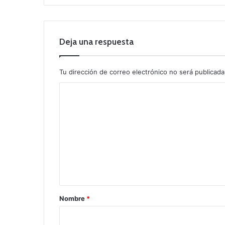
Deja una respuesta
Tu dirección de correo electrónico no será publicada
C
o
m
e
n
t
a
r
Nombre
*
i