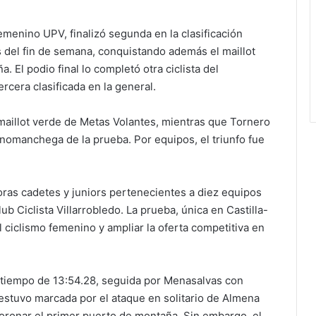
menino UPV, finalizó segunda en la clasificación
s del fin de semana, conquistando además el maillot
. El podio final lo completó otra ciclista del
rcera clasificada en la general.
 maillot verde de Metas Volantes, mientras que Tornero
nomanchega de la prueba. Por equipos, el triunfo fue
oras cadetes y juniors pertenecientes a diez equipos
ub Ciclista Villarrobledo. La prueba, única en Castilla-
l ciclismo femenino y ampliar la oferta competitiva en
n tiempo de 13:54.28, seguida por Menasalvas con
, estuvo marcada por el ataque en solitario de Almena
oronar el primer puerto de montaña. Sin embargo, el