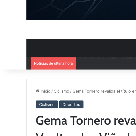
Noticias de última hora
El CB Villarrobledo y el CB Cri
Inicio
/
Ciclismo
/
Gema Tornero revalida el título e
Ciclismo
Deportes
Gema Tornero revalid