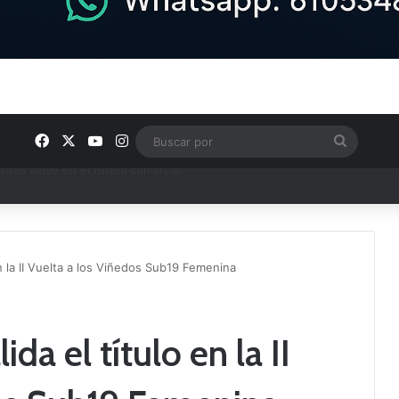
Facebook
X
YouTube
Instagram
Buscar
por
ptana continúan perfilando sus plantillas
n la II Vuelta a los Viñedos Sub19 Femenina
a el título en la II