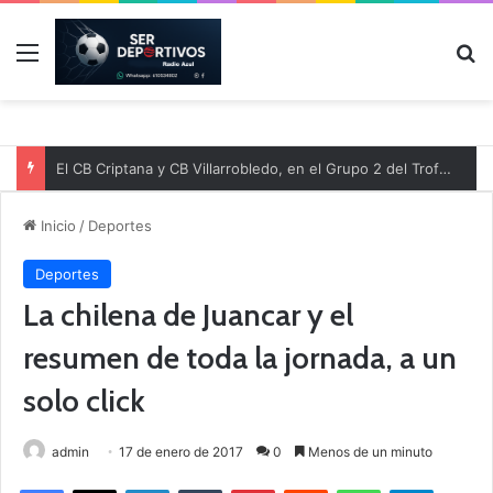
Menú
B
El CB Criptana y CB Villarrobledo, en el Grupo 2 del Trofeo Junta de Comunidades de Castilla-La Mancha 2026
Inicio
/
Deportes
Deportes
La chilena de Juancar y el
resumen de toda la jornada, a un
solo click
admin
17 de enero de 2017
0
Menos de un minuto
Facebook
X
LinkedIn
Tumblr
Pinterest
Reddit
WhatsApp
Telegram