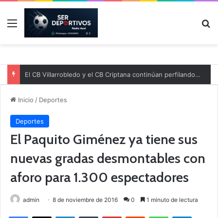
Menú
B
El CB Villarrobledo y el CB Criptana continúan perfilando sus plantillas
Inicio
/
Deportes
Deportes
El Paquito Giménez ya tiene sus
nuevas gradas desmontables con
aforo para 1.300 espectadores
admin
8 de noviembre de 2016
0
1 minuto de lectura
Facebook
X
LinkedIn
Tumblr
Pinterest
Reddit
WhatsApp
Telegram