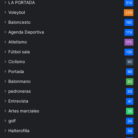
LA PORTADA
514
Voleybol
229
Baloncesto
195
Agenda Deportiva
179
Atletismo
175
Fútbol sala
139
Ciclismo
90
Portada
88
Balonmano
60
pedroneras
59
Entrevista
41
Artes marciales
38
golf
34
Halterofilia
34