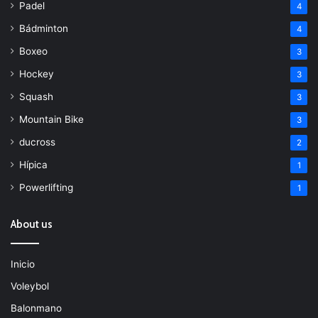
Padel
4
Bádminton
4
Boxeo
3
Hockey
3
Squash
3
Mountain Bike
3
ducross
2
Hípica
1
Powerlifting
1
About us
Inicio
Voleybol
Balonmano