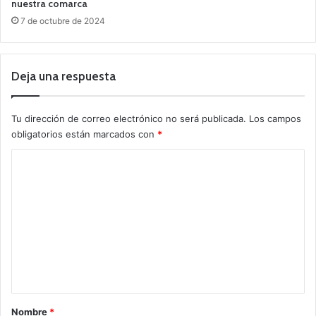
nuestra comarca
7 de octubre de 2024
Deja una respuesta
Tu dirección de correo electrónico no será publicada.
Los campos
obligatorios están marcados con
*
C
o
m
e
n
t
a
r
Nombre
*