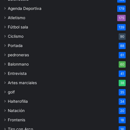
Agenda Deportiva
179
Atletismo
175
Fútbol sala
139
Ciclismo
90
Portada
88
pedroneras
61
Balonmano
60
Entrevista
41
Artes marciales
38
golf
35
Halterofilia
34
Natación
20
Frontenis
18
Tiro con Arco
16