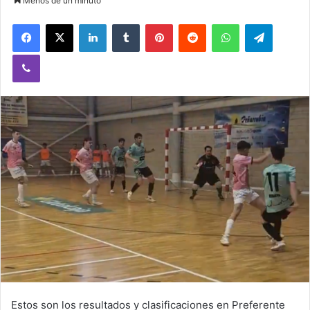
Menos de un minuto
Facebook
X
LinkedIn
Tumblr
Pinterest
Reddit
WhatsApp
Telegram
Viber
Estos son los resultados y clasificaciones en Preferente