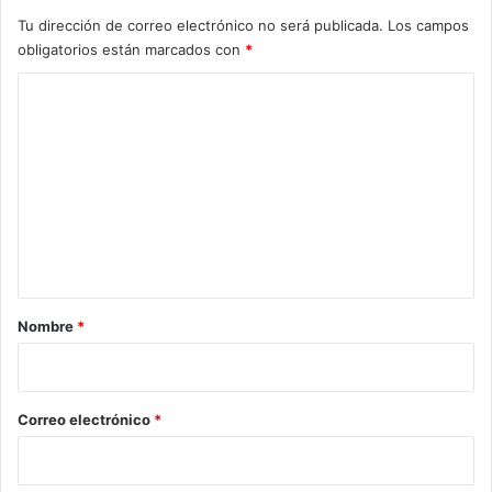
Tu dirección de correo electrónico no será publicada.
Los campos
obligatorios están marcados con
*
C
o
m
e
n
t
a
r
Nombre
*
i
o
*
Correo electrónico
*