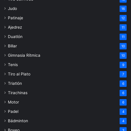
Judo
16
Patinaje
12
Ajedrez
11
Duatlón
11
Billar
10
Gimnasia Rítmica
10
Tenis
9
Tiro al Plato
7
Triatlón
6
Tirachinas
6
Motor
6
Padel
4
Bádminton
4
Boxeo
3