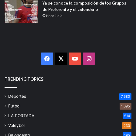
Ya se conoce la composición de los Grupos
de Preferente y el calendario
Hace 1 día
Facebook
X
YouTube
Instagram
TRENDING TOPICS
Deportes
7.680
Fútbol
1.095
LA PORTADA
514
Voleybol
230
Baloncesto
195