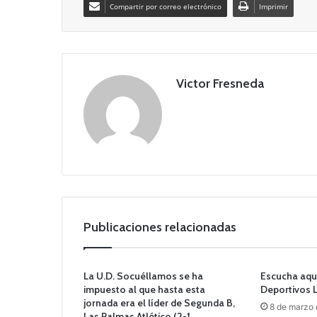
Compartir por correo electrónico
Imprimir
Victor Fresneda
Publicaciones relacionadas
La U.D. Socuéllamos se ha
Escucha aqu
impuesto al que hasta esta
Deportivos 
jornada era el líder de Segunda B,
8 de marzo
Las Palmas Atlético (2-1