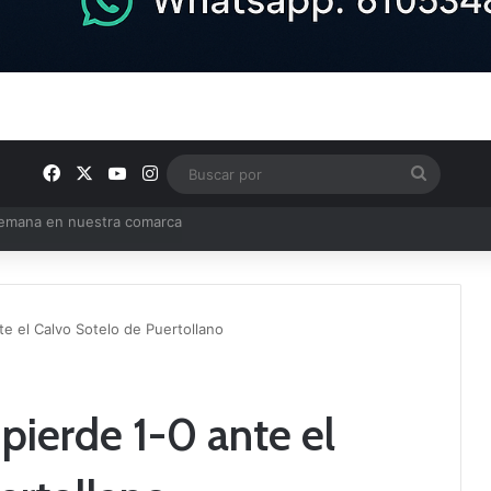
Facebook
X
YouTube
Instagram
Buscar
por
e Tercera RFEF
nte el Calvo Sotelo de Puertollano
 pierde 1-0 ante el