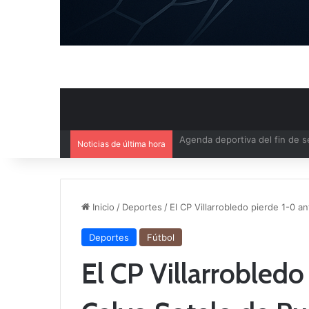
Noticias de última hora
Ya se conoce el calendario d
Inicio
/
Deportes
/
El CP Villarrobledo pierde 1-0 a
Deportes
Fútbol
El CP Villarrobledo