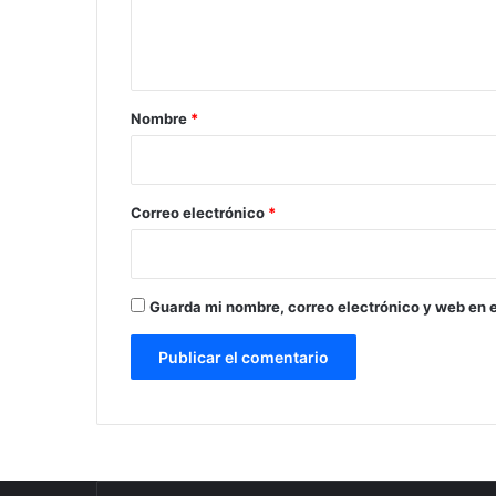
n
t
a
r
Nombre
*
i
o
*
Correo electrónico
*
Guarda mi nombre, correo electrónico y web en 