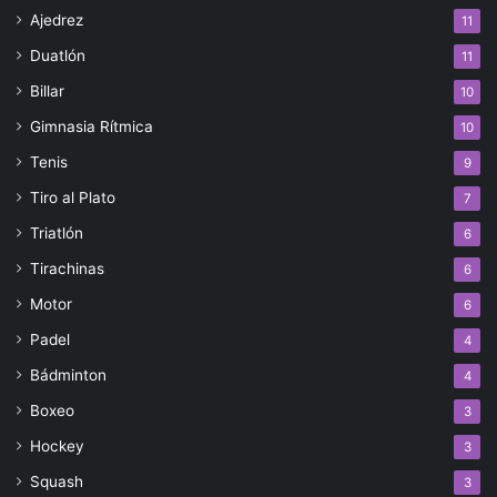
Ajedrez
11
Duatlón
11
Billar
10
Gimnasia Rítmica
10
Tenis
9
Tiro al Plato
7
Triatlón
6
Tirachinas
6
Motor
6
Padel
4
Bádminton
4
Boxeo
3
Hockey
3
Squash
3