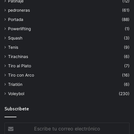
Patinaje
(12)
pedroneras
(61)
Portada
(88)
Powerlifting
(1)
Squash
(3)
Tenis
(9)
Tirachinas
(6)
Tiro al Plato
(7)
Tiro con Arco
(16)
Triatlón
(6)
Voleybol
(230)
Subscribete
Escribe
tu