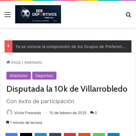
Menú
B
Ya se conoce la composición de los Grupos de Preferente y el calendario
Inicio
/
Atletismo
Atletismo
Deportes
Disputada la 10k de Villarrobledo
Con éxito de participación
Victor Fresneda
10 de febrero de 2025
0
1 minuto de lectura
Facebook
X
LinkedIn
Tumblr
Pinterest
Reddit
WhatsApp
Telegram