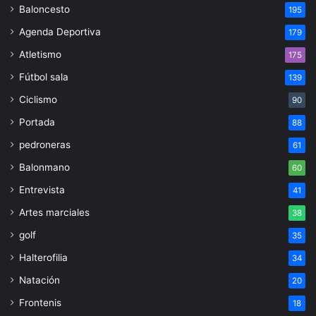
Baloncesto
195
Agenda Deportiva
179
Atletismo
175
Fútbol sala
139
Ciclismo
90
Portada
88
pedroneras
61
Balonmano
60
Entrevista
41
Artes marciales
38
golf
35
Halterofilia
34
Natación
20
Frontenis
18