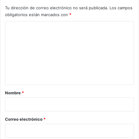
Tu dirección de correo electrónico no será publicada.
Los campos
obligatorios están marcados con
*
C
o
m
e
n
t
a
r
Nombre
*
i
o
*
Correo electrónico
*