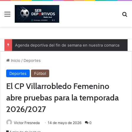
Menú
B
Agenda deportiva del fin de semana en nuestra comarca
Inicio
/
Deportes
Deportes
Fútbol
El CP Villarrobledo Femenino
abre pruebas para la temporada
2026/2027
Victor Fresneda
14 de mayo de 2026
0