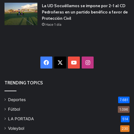
La UD Socuéllamos se impone por 2-1 al CD
Pedroñeras en un partido benéfico a favor de
Protección Civil
Hace 1 día
Facebook
X
YouTube
Instagram
TRENDING TOPICS
Deportes
7.681
Fútbol
1.096
LA PORTADA
514
Voleybol
230