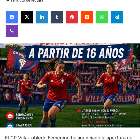
1 minuto de lectura
Facebook
X
LinkedIn
Tumblr
Pinterest
Reddit
WhatsApp
Telegram
Viber
El CP Villarrobledo Femenino ha anunciado la apertura de