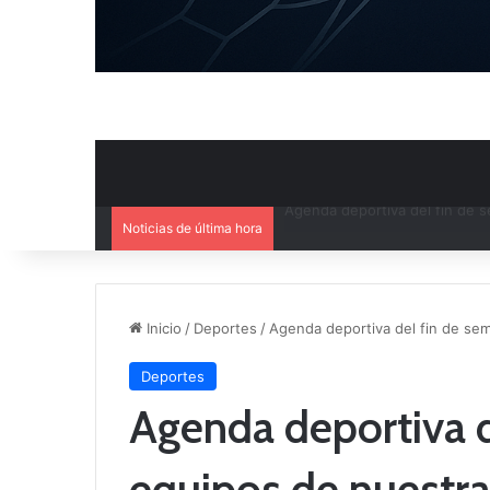
Noticias de última hora
Ya se conoce el calendario d
Inicio
/
Deportes
/
Agenda deportiva del fin de se
Deportes
Agenda deportiva d
equipos de nuestr