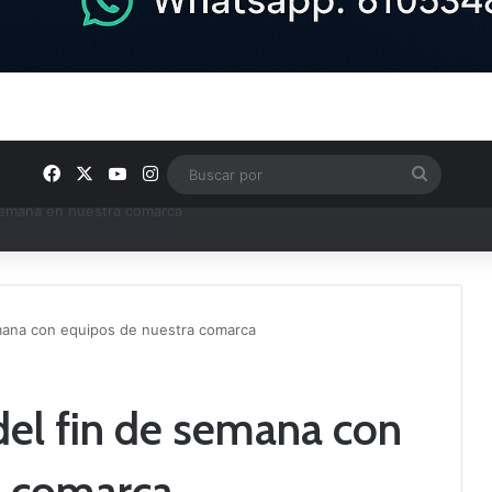
Facebook
X
YouTube
Instagram
Buscar
por
e Tercera RFEF
mana con equipos de nuestra comarca
el fin de semana con
a comarca