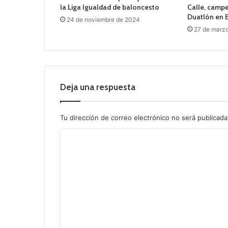
la Liga Igualdad de baloncesto
Calle, camp
Duatlón en 
24 de noviembre de 2024
27 de marz
Deja una respuesta
Tu dirección de correo electrónico no será publicada
C
o
m
e
n
t
a