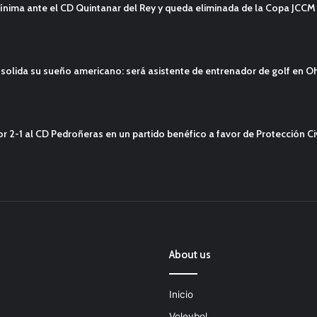
ínima ante el CD Quintanar del Rey y queda eliminada de la Copa JCCM
solida su sueño americano: será asistente de entrenador de golf en O
2-1 al CD Pedroñeras en un partido benéfico a favor de Protección Civ
About us
Inicio
Voleybol