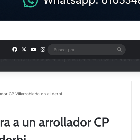
Facebook
X
YouTube
Instagram
Buscar
por
e los Grupos de Preferente y el calendario
ador CP Villarrobledo en el derbi
ra a un arrollador CP
 derbi