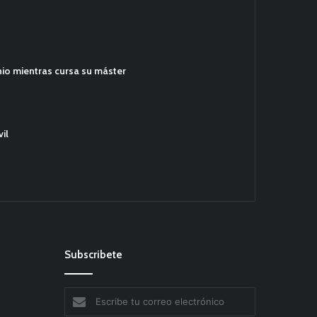
hio mientras cursa su máster
il
Subscribete
Escribe
tu