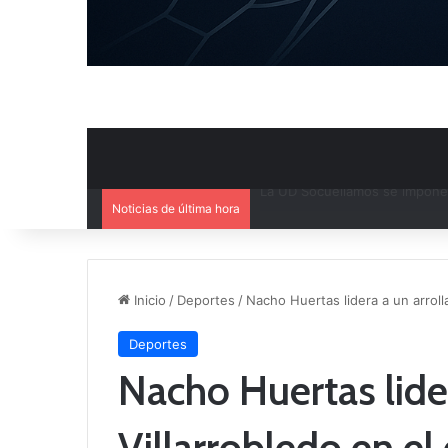
Noticias de última hora
Ya se conoce la composición d
Inicio
/
Deportes
/
Nacho Huertas lidera a un arroll
Deportes
Nacho Huertas lide
Villarrobledo en el