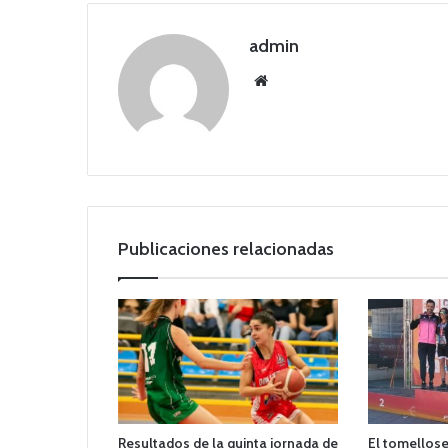
admin
Siti
o
we
b
Publicaciones relacionadas
Resultados de la quinta jornada de
El tomellos