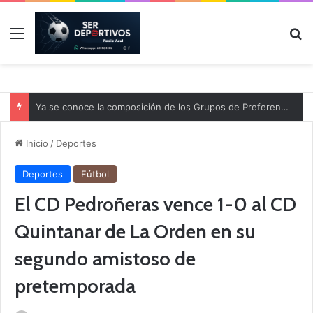
Menú
B
Ya se conoce la composición de los Grupos de Preferente y el calendario
Inicio
/
Deportes
Deportes
Fútbol
El CD Pedroñeras vence 1-0 al CD
Quintanar de La Orden en su
segundo amistoso de
pretemporada