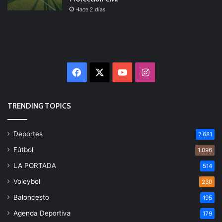
Hace 2 días
Facebook
X
YouTube
Instagram
TRENDING TOPICS
Deportes
7.681
Fútbol
1.096
LA PORTADA
514
Voleybol
230
Baloncesto
195
Agenda Deportiva
179