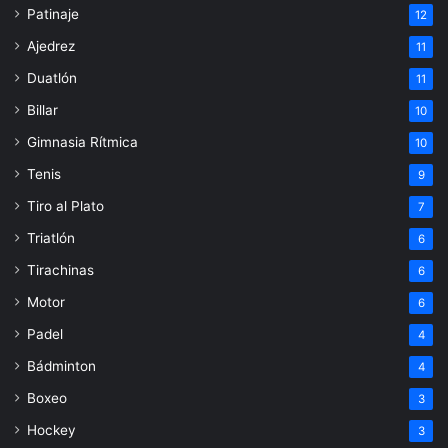
Patinaje
12
Ajedrez
11
Duatlón
11
Billar
10
Gimnasia Rítmica
10
Tenis
9
Tiro al Plato
7
Triatlón
6
Tirachinas
6
Motor
6
Padel
4
Bádminton
4
Boxeo
3
Hockey
3